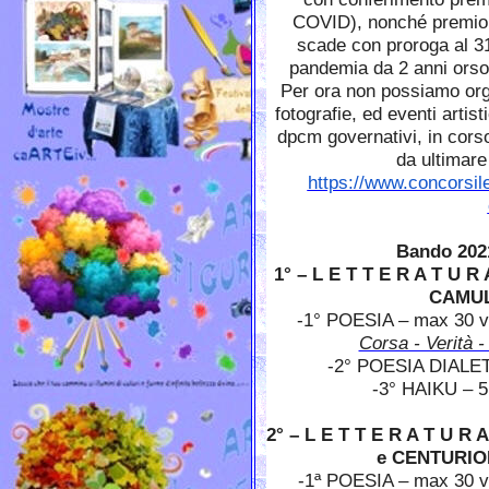
COVID), nonché premio
scade con proroga al 3
pandemia da 2 anni orso
Per ora non possiamo org
fotografie, ed eventi artist
dpcm governativi, in cors
da ultimare
https://www.concorsile
Bando 202
1° – L E T T E R A T U 
CAMUL
-1° POESIA – max 30 ver
Corsa - Verità -
-2° POESIA DIALET
-3° HAIKU – 5
2° – L E T T E R A T U 
e CENTURIO
-1ª POESIA – max 30 ver