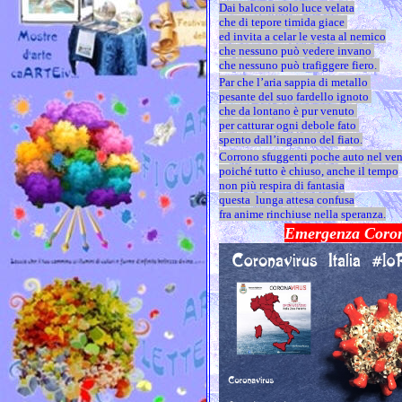
Dai balconi solo luce velata
che di tepore timida giace
ed invita a celar le vesta al nemico
che nessuno può vedere invano
che nessuno può trafiggere fiero.
Par che l’aria sappia di metallo
pesante del suo fardello ignoto
che da lontano è pur venuto
per catturar ogni debole fato
spento dall’inganno del fiato.
Corrono sfuggenti poche auto nel ve
poiché tutto è chiuso, anche il tempo
non più respira di fantasia
questa lunga attesa confusa
fra anime rinchiuse nella speranza.
Emergenza Coron