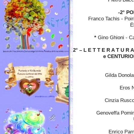
-2° P
Franco Tachis - Poirin
Ë
*
Gino Ghioni - Ca
2° – L E T T E R A T U 
e CENTURIO
Gilda Donolato
Eros Nava
Cinzia Rusconi 
Genoveffa Pomina -
Enrico Parrav