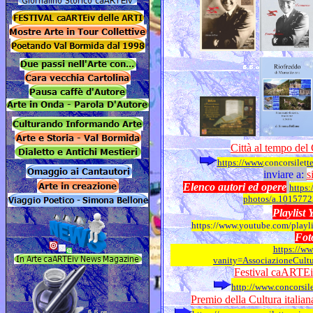
Città al tempo del
https://www.concorsilette
inviare a:
s
Elenco autori ed opere
https
photos/
a.101577
Playlist
https://www.youtube.com/play
Fot
https://w
vanity=AssociazioneCul
Festival caARTEiv
http://www.concorsilet
Premio della Cultura itali