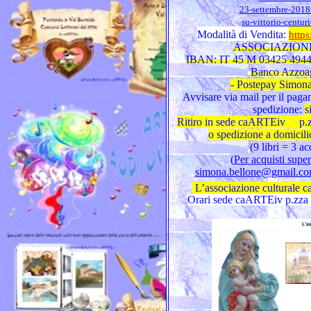
23-settembre-2018-
su-vittorio-centur
Modalità di Vendita:
https
ASSOCIAZION
IBAN: IT 45 M 03425 49
Banco Azzoagl
- Postepay Simon
Avvisare via mail per il paga
spedizione:
s
Ritiro in sede caARTEiv p.
o spedizione a domicili
(9 libri = 3 a
(
Per acquisti superi
simona.bellone@gmail.com 
L’associazione culturale c
Orari sede caARTEiv p.zza I