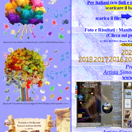
Per italiani
(e/o
figli e 
scaricare il 
scarica il file:
Foto e Risultati : Mani
(Clicca sui p
Pr
Artista Simo
www.