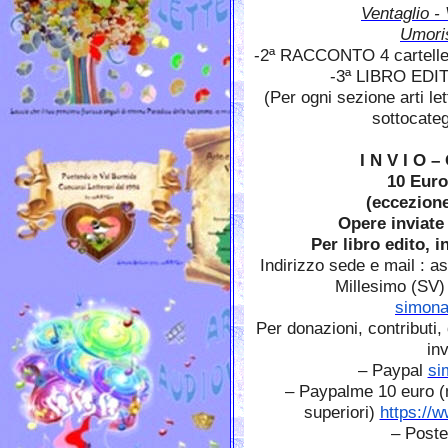
Ventaglio - 
Umoris
-2ª RACCONTO 4 cartelle 
-3ª LIBRO EDIT
(Per ogni sezione arti le
sottocate
I N V I O 
10 Euro
(eccezione
Opere inviate 
Per libro edito, 
Indirizzo sede e mail : a
Millesimo (SV
simona
Per donazioni, contributi,
in
– Paypal
si
– Paypalme 10 euro (
superiori)
https://
– Post