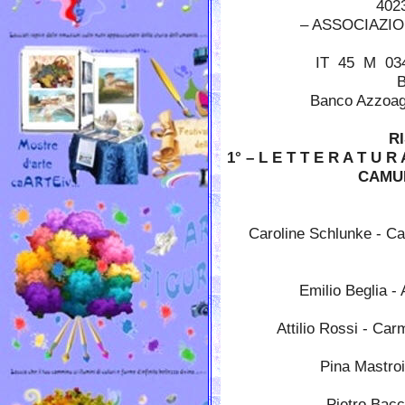
402
– ASSOCIAZI
IT 45 M 03
B
Banco Azzoagli
RI
1° – L E T T E R A T U 
CAMUL
Caroline Schlunke - Cavigl
confi
Emilio Beglia - Al
Attilio Rossi - Carma
Pina Mastroien
Pietro Baccin