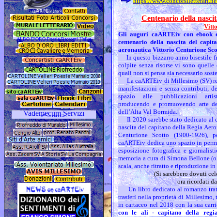
https://www.concorsiletterari.n
Centenario della nascit
Vitt
Gli auguri caARTEiv con ebook 
centenario della nascita del capit
aeronautica Vittorio Centurione Sc
In questo bizzarro anno bisestile fra
colpite senza risorse vi sono quelle c
quali non si pensa sia necessario soste
La caARTEiv di Millesimo (SV) resi
manifestazioni e senza contributi, 
spazio alle pubblicazioni artist
producendo e promuovendo arte dei
dell’Alta Val Bormida.
Il 2020 sarebbe stato dedicato al c
nascita del capitano della Regia Aero
Centurione Scotto (1900-1926), p
caARTEiv dedica uno spazio in perman
esposizione fotografica e giornalist
memoria a cura di Simona Bellone (ol
scala, anche ritratto e riproduzione 
(Si sarebbero dovuti cel
ora ricordati 
Un libro dedicato al romanzo tratto
trasferì nella proprietà di Millesimo,
in cartaceo nel 2018 con la sua carrie
con le ali - capitano della regi