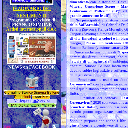
dimenticato
"con la storia del Caste
Vittorio Centurione Scotto - Mar
DIZIONARIO DEI
Centurione di Millesimo (SV)
", ed
SENTIMENTI
grande amore con le ali
”.
P
rogramma televisivo di
Nei principali digital stores mondi
FRANCO SIMONE
della ValBormida
” di Gabriella De G
Artisti internazionali d.o.c.
Ferraris (Savona), Franca Moraglio Gi
Gregori (Savona) e Simona Bellone (
di vita Emozioni a colori e in bia
disegni, “
Poesie un ventennio 19
Simona Bellone (versione cartacea 2
Nasce anche una rubrica di “
Esper
narrare dai diretti interessati, che
“
Storia di un’ingiustizia
” ambientat
anonimi, Simona Bellone lascia mem
NEWS on FACEBOOK
devono subire ingiustizie e sofferenz
della giustizia.
Prossimamente uscirà un ebook d
Coronavirus
” con la partecipazione 
per il quale stanno arrivando ancora
finita.
I risultati dei concorsi “
Fes
Coronavirus
” 2020 con votazione an
“
caarteiv Italia
”, saranno resi not
avendo potuto organizzare manifest
contributi.
Sono in preparazione anche i libr
giusta
” con le vicende vere di un g