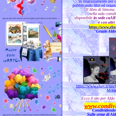
in ringraziamento per q
pubblicando libri ed orga
I
l libro di Simona
nella sala consi
disponibile
in sede caART
e
con altri
https://www.ebay
"Grazie Aldo
https://www.ebay.it/itm
Mora
Ecco il sito per Ald
www.condivi
Condividendo 
Sulle orme di Al