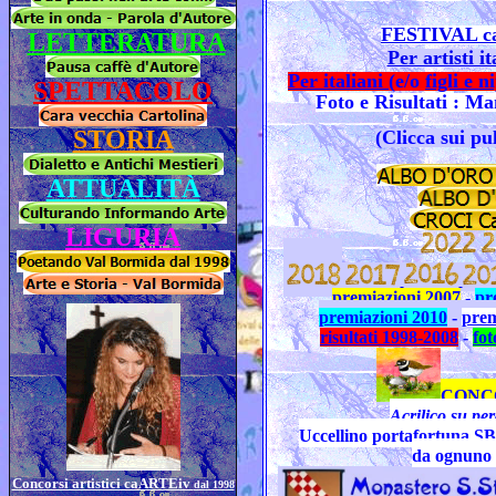
FESTIVAL c
LETTERATURA
Per artisti it
Per italiani
(e/o
figli e n
SPETTACOLO
Foto e Risultati : M
STORIA
(Clicca sui pul
ATTUALITÀ
LIGURIA
premiazioni 2007
-
pr
premiazioni 2010
-
prem
risultati 1998-2008
-
fo
CONCOR
Acrilico su p
Uccellino portafortuna SB
da ognuno d
Concorsi artistici caARTEiv
dal 1998