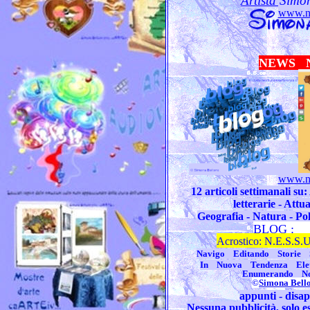
Artista Simo
www.ne
NEWS N
www.ne
12 articoli settimanali su:
letterarie - Attu
Geografia - Natura - Poli
BLOG : Ne
Acrostico: N.E.S.S.
Navigo Editando Storie S
In Nuova Tendenza Elett
Enumerando No
©
Simona Bell
appunti - disapp
Nessuna pubblicità, solo