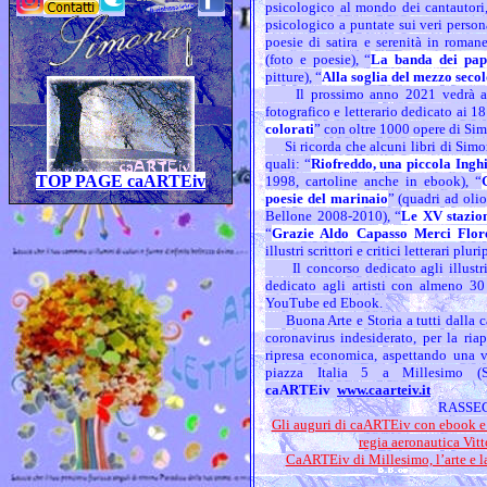
psicologico al mondo dei cantautori
psicologico a puntate sui veri perso
poesie di satira e serenità in roma
(foto e poesie), “
La banda dei pap
pitture), “
Alla soglia del mezzo seco
Il prossimo anno 2021 vedrà anch
fotografico e letterario dedicato ai 
colorati
” con oltre 1000 opere di Sim
Si ricorda che alcuni libri di Simon
quali: “
Riofreddo, una piccola Inghi
TOP PAGE caARTEiv
1998, cartoline anche in ebook), “
poesie del marinaio
” (quadri ad oli
Bellone 2008-2010), “
Le XV stazion
“
Grazie Aldo Capasso Merci Flor
illustri scrittori e critici letterari plu
Il concorso dedicato agli illustri
dedicato agli artisti con almeno 30
YouTube ed Ebook.
Buona Arte e Storia a tutti dalla ca
coronavirus indesiderato, per la riap
ripresa economica, aspettando una vi
piazza Italia 5 a Millesimo 
caARTEiv
www.caarteiv.it
RASSEG
Gli auguri di caARTEiv con ebook e 
regia aeronautica Vit
CaARTEiv di Millesimo, l’arte e la