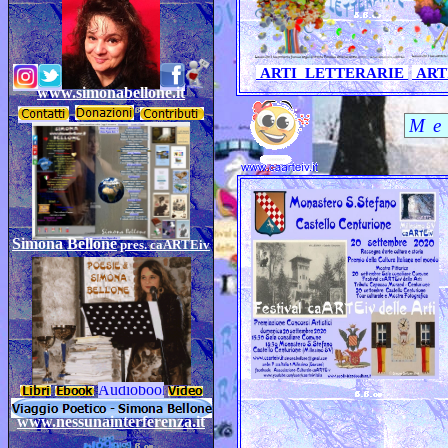
ARTI LETTERARIE
ART
www.simonabellone.it
Simona Bellone
pres. caARTEiv
www.nessunainterferenza.it