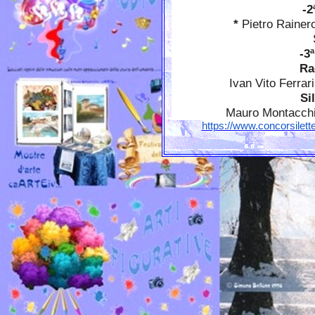
-
*
Pietro Rainero
-3
Ra
Ivan Vito Ferrari -
Si
Mauro Montacchiesi
https://www.concorsiletter