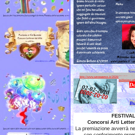
Sim
http://www.savonanews.it/2020/03/12/leggi-noti
millesimo-ade
Da
B
u
FESTIVAL
Concorsi Arti Lette
La premiazione avverrà ne
con conferimento premi