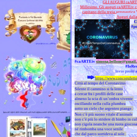
GLI AUGURI caARTE
Millesimo. Gli auguri caARTEiv co
capitano della regia aeronautica 
Auguri dall
C
#po
#caARTEiv
simona.bellone@gmail
#IoRes
Invio premi 
https://www.concorsilette
Città al tempo del Coronavirus
Silente il cammino si fa lento
a cercar fra i profili delle case
almeno la scia di un’ombra vivente
oscillando nella culla plumbea
sotto un cielo che argenteo piange.
Non c’è più suono vitale d’animale
non c’è più lo stridere di bimbo in cu
non cigola neanche una ruota giocos
né rimbomba una voce senile
che dal parco sorrideva al sole.