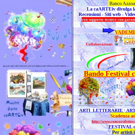
Banco Azzoagl
La caARTEiv divulga la
Recensioni -
Siti web
- Vid
con supporto tecnico con garanzi
VADEME
Collaborazioni:
Bando Festival 
ARTI LETTERARIE
ART
Scadenza a
http://www.concorsilettera
FESTIVAL 
Per artisti i