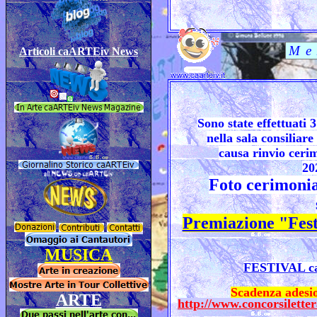
Articoli caARTEiv News
Sono state effettuati 
nella sala consiliar
causa rinvio ceri
20
Foto cerimonia
Premiazione "Fest
MUSICA
FESTIVAL c
Scadenza adesi
ARTE
http://www.concorsilettera