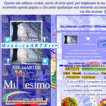
Questo sito utilizza cookie, anche di terze parti, per migliorare la tu
scorrendo questa pagina o cliccando qualunque suo elemento acconsenti
vai alla sezione
M
Ass.culturale caARTEiv - Millesi
Ass.cul
Savona - Liguria 
Ass.culturale
caARTEiv
- Mi
ASS. caARTEiv
COOKIE
O NON
COOKIE
QUESTO È IL 
Il sito caARTEiv è progettato ed ot
e con tablet e ipad, tramite brows
in ingrandimento anche su android, e s
sopra ogni sezione, per acced