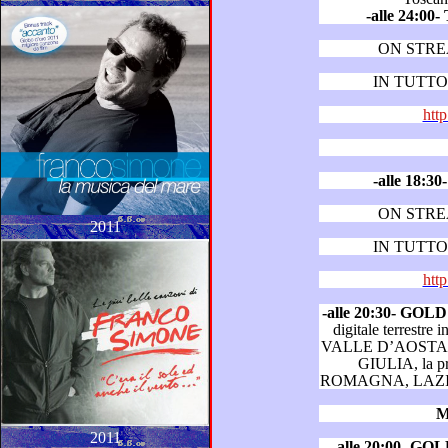
-alle 24:0
ON STR
IN TUTTO 
http
-alle 18
ON STR
2011
IN TUTTO 
http
-alle 20:30- GO
digitale terrestre in LOMBARDIA, PIEMONT
VALLE D’AOSTA, VENETO, FRIULI VENE
GIULIA, la provincia di Trento, EMILIA
ROMAG
M
2011
-alle 20:00- G