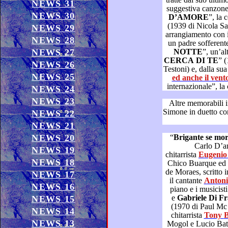
NEWS 31
NEWS 30
D’AMORE
”,
(1939 di Nicola Salerno e Gino Redi) con raffinato
NEWS 29
arrangiamento con il violoncello, il brano ispira
NEWS 28
NEWS 27
NOTTE
”, un
CERCA DI TE
” (194
NEWS 26
Testoni) e, 
NEWS 25
ed anche il ven
internazionale”, la
NEWS 24
NEWS 23
Altre memorabili intepreta
Simone in duetto con pregevoli cantautori, interpre
NEWS 22
NEWS 21
NEWS 20
“
Brigante se mo
Carlo D’angiò) co
NEWS 19
chitarrista
NEWS 18
Chico Buarque ed un testo in brasil
de Moraes, scritto in italiano da Sergio Bardotti) con
NEWS 17
il cantante
NEWS 16
piano e i musicist
e
Gabriele 
NEWS 15
(1970 di Paul Mc Cartney e Joh
NEWS 14
chitarrista
T
NEWS 13