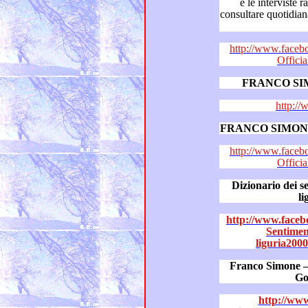
e le interviste radiofoniche a Franco Simone,
consultare quotidianamente “Franco Si
http://www.faceb
Offici
FRANCO SI
http://
FRANCO SIMON
http://www.faceb
Offici
Dizionario dei senti
l
http://www.faceb
Sentimen
liguria200
Franco Simone – Il diz
Go
http://www