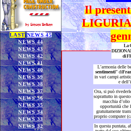
Il present
LIGURIA
gen
LAST
NEWS
45
NEWS 44
La 
NEWS 43
DIZIONA
NEWS 42
di 
NEWS 41
L’armonia delle be
NEWS 40
sentimenti
” di
NEWS 39
in vari campi artistici, infonde il piacere dell’amicizia
e del
NEWS 38
NEWS 37
Ora, si può rivederle più volte, tra
soprattutto in questo ultimo anno si sono moltiplicati a
NEWS 36
macchia d’olio mondiale: sfruttando le varie
NEWS 35
opportunità che la tecnolo
gratuitament
NEWS 34
pro
NEWS 33
NEWS 32
In questa puntata, abbiamo as
tratte dal suo