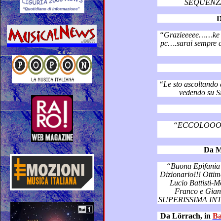
SEQUENZA
D
“Grazieeeee……ke meraviglia i 
pc….sarai sempre con me!!!……Abbraccissimo mio
“Le sto ascoltando adesso!! Magnific
ve
“ECCOLOOO
Da M
“Buona Epifania a tutti con
Dizionario!!! Ottimo in Silver tv !!! Ora Emozioni di
Lucio Battisti-Mog
Franco e Gianni Donzell
SUPE
Da Lörrach, in
Ba