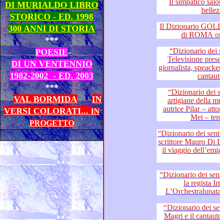
Il simpatico salotto
DI MURIALDO LIBRO
bellez
STORICO - ED. 1998
Il Dizionario GOLD di 
300 ANNI DI STORIA
***
“Dizionario dei sentimen
POESIE
Televisione presentano: il fiume della Musica –
DI UN VENTENNIO
giornalista, speacker radiofonic
1982-2002 - ED. 2003
***
“Dizionario dei sentimenti
VAL BORMIDA
IN
artigiane della musica e del teatro – cantante ed
autrice Pilar – attore, musi
VERSI COLORATI...
IN
PROGETTO
“Dizionario dei sentimenti”: chitarris
scrittore Mauro Di Domenico – la forza della musica:
il viaggio dell’emigrazione e la res
“Dizionario dei sentimenti”: l’attor
la regista Irma Immacolata Palazzo –
“Dizionario dei sentimenti
Magri e il cantautore Gianluca Rebuzzi – I talenti