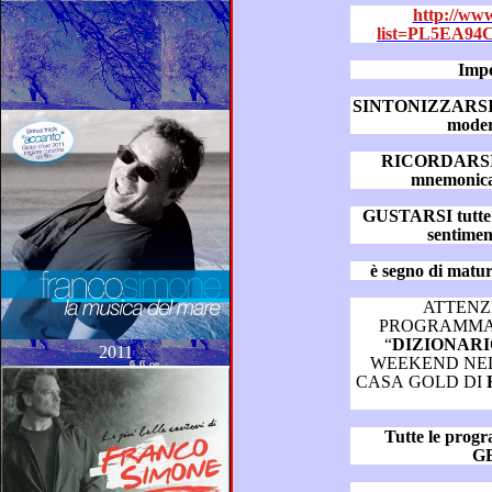
http://www
list=PL5EA94
Impe
SINTONIZZARSI è un pr
moder
RICORDARSI gli 
GUSTARSI tutte le puntat
ATTENZ
PROGRAMMAZIONI AUT
“
2011
WEEKEND NEL SALOTTO MUSICALE
CASA GOLD DI
Tutte le pro
G