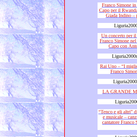
Franco Simone in gran co
Capo per il Rwanda e Don Tito – Antonio Ma
Liguria200
Un concerto per il Rwa
Franco Simone nel suo paese natio di Acqu
Capo con 
Liguria2000
Rai Uno – “I migliori anni”
Liguria200
LA GRANDE M
Liguria200
“Tenco e gli altri” di Paolo Logl
e musicale – canzoni di Luigi Tenco eseguite dal
cantatore Franco Simone e da