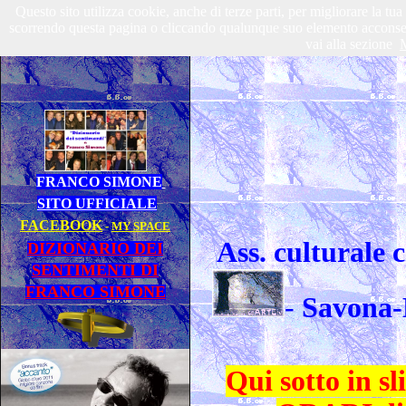
Questo sito utilizza cookie, anche di terze parti, per migliorare la tu
scorrendo questa pagina o cliccando qualunque suo elemento acconsenti
vai alla sezione
M
FRANCO SIMONE
SITO UFFICIALE
FACEBOOK
-
MY SPACE
Ass. culturale
DIZIONARIO DEI
SENTIMENTI DI
FRANCO SIMONE
-
Savona-
Qui sotto in 