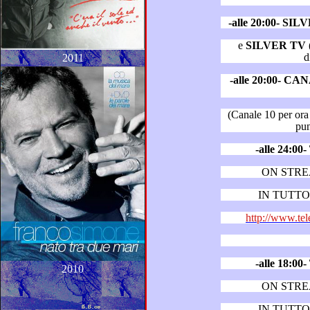
-alle 20:00- SI
e
SILVER TV
d
2011
-alle 20:00- C
(Canale 10 per ora trasmette le
-alle 24:
ON STR
IN TUTTO 
http://www.tel
-alle 18:
2010
ON STR
IN TUTTO 