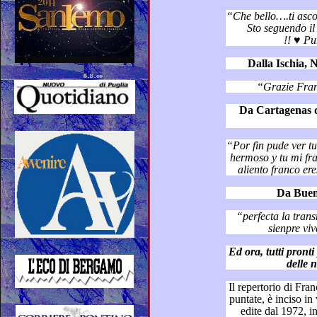
“Che bello….ti ascolto al Di
Sto seguendo il “Dizionario” su Telerama 
!! ♥ Pu
Da Cartagenas de In
“Por fin pude ver tu hermoso progr
hermoso y tu mi franco te ves espectacular estoy sin
Da Buen
“perfecta la transmici
Ed ora, tutti pronti per un altr
Il repertorio di Franco Simone, ca
puntate, è inciso in varie pubblicazioni discografiche
edite dal 1972, in ultimo, nel suo cofanetto c