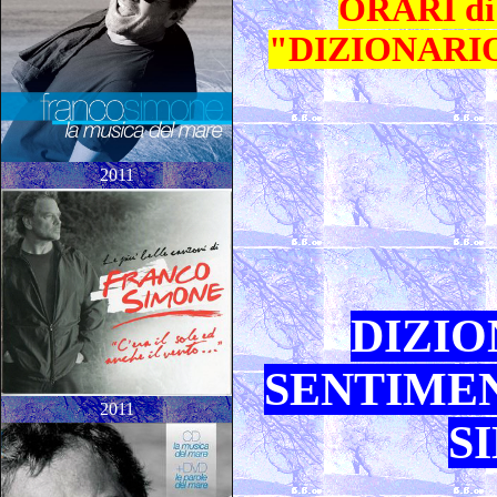
ORARI di 
"DIZIONARIO
2011
DIZIO
SENTIMEN
2011
S