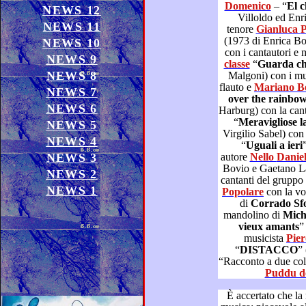
Domenico
– “
E
NEWS 12
Villoldo ed Enrique Santo
NEWS 11
tenore
Gi
(1973 di Enrica Bonaccorti e Domenico Modugno)
NEWS 10
NEWS 9
classe
“
Gua
NEWS 8
Malgoni) con i mu
flauto e
Mar
NEWS 7
over the rainbo
NEWS 6
Harburg) con la
“
Mer
NEWS 5
Virgilio Sabel) con
NEWS 4
“
Uguali a ieri
”
NEWS 3
autore
Nello Danie
Bovio e Gaetano Lama) con il gruppo di musicisti e
NEWS 2
cantanti del gruppo
NEWS 1
Popolare
con la
di
Corrado Sf
mandolino di
vieux amants
” 
musicista
“
DISTACCO
” (1980 di Franco Simone – LP
Puddu de
È accertato che la miglior 