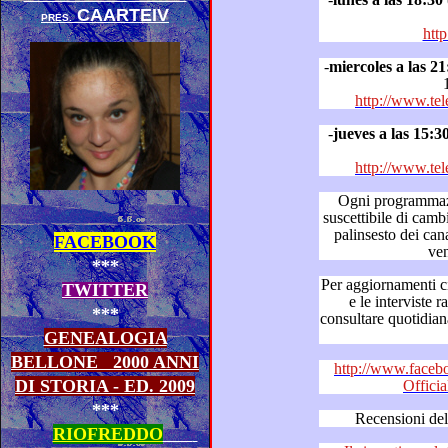
CAARTEIV
PRES.
http
-
miercoles a las 21
http://www.tel
-
jueves a las 15:3
http://www.tel
Ogni programmazione tel
suscettibile di cambiamenti in base alle variazioni del
palinsesto dei canali in cui le 
FACEBOOK
***
Per aggiornamenti circa il “Dizionario de
TWITTER
e le interviste radiofoniche a Franco Simone,
***
consultare quotidianamente “Franco Si
GENEALOGIA
BELLONE
2000 ANNI
http://www.faceb
DI STORIA - ED. 2009
Offici
***
RIOFREDDO