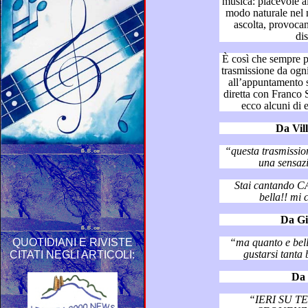
musica: piacevole all’udito, ci stimola la dopamina in
modo naturale nel nostro c
ascolta, provocando piaceri sensoriali e
di
È così che sempre più persone asc
trasmissione da ogni parte del mondo, affezionandosi
all’appuntamento settimanale e congratulandosi in
diretta con Franco Simone sul
e
Da Vill
“questa trasmissione è così coinvol
una sen
Stai cantando CAR
Da Gi
QUOTIDIANI E RIVISTE
“ma quanto e bella sta punt
g
CITATI NEGLI ARTICOLI:
Da 
“IERI SU 