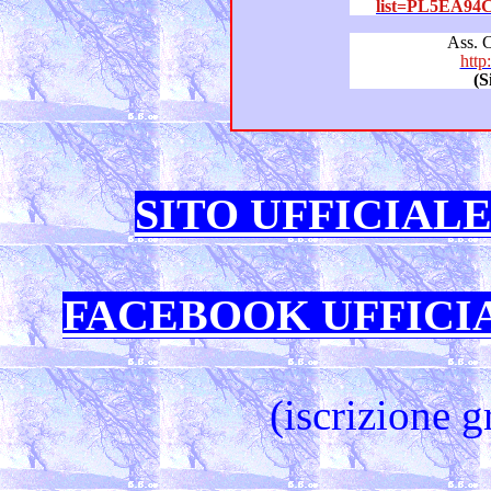
list=PL5EA94
Ass. 
http
(S
SITO UFFICIAL
FACEBOOK UFFICI
(iscrizione g