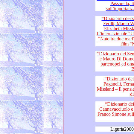
Passarella, Italo Mastrolia – Il
“Dizionario dei sentime
Ferilli, Marco Werba, Fernando Fr
Elizabeth Missland, fans di Franco Simone –
L’internazionale “Un amore così
“Nato tra due mari” e il Globo d’oro “Accanto” del
film “
“Dizionario dei Sentimenti”:
e Mauro Di Dome
partenopei ed omaggio a Morricone, Totò, Lucio
B
“Dizionario dei Sentime
Paganelli, Fernando Fratarcangeli e
Missland – Il pensiero di Franco Simone sul Festival
d
“Dizionario dei Se
Cannavacciuolo e Carlo D’Andrea - I
Franco Simone sulla situazione della musica italiana
Liguria2000