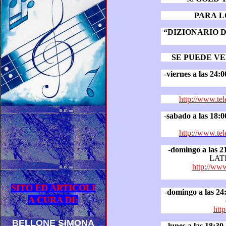
PARA L
“DIZIONARIO DEI 
SE PUEDE VE
-
viernes a las 24:0
http://www.tel
-
sabado a las 18:0
http://www.tel
-
domingo a las 2
http://www
SITO ED ARTICOLI
-
domingo a las 24
A CURA DI:
http
BELLONE SIMONA
-
lunes a las 18:30
(ho