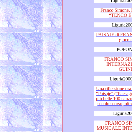
Liguria200
Franco Simone, Paol
Liguria200
PAISAJE di FRANCO SI
POPON 
FRANCO SI
INTERNAZ
Liguria2000
Una riflessione ora é dovuta:
“Paisaje” (“Paesaggio”) di Franco Simone una delle
più belle 100 canzoni nazionali ed internazion
Liguria20
FRANCO SI
MUSICALE INTERNAZIONALE DESTINATA