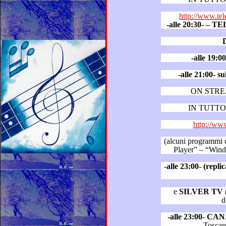
http://www.tel
-alle 20:30- –
-alle 19:
ON STR
IN TUTTO 
http://www
(alcuni programmi consigliati: “
Player”
-alle 23:00- (rep
e
SILVER TV
(
d
-alle 23:00- CA