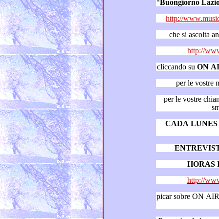
“
Buongiorno Lazi
http://www.music
che si ascolta 
http://www
cliccando su
ON A
per le vostre 
per le vostre chiamate
sm
CADA LUNES –
ENTREVIS
HORAS I
http://www
picar sobre ON AIR junto 