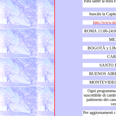
Para saber la hora exacta en el mu
http://www.ti
MEX
BOGOTÀ y LIM
CARA
SANTO D
BUENOS AIRES
MONTEVIDEO 
Ogni programmazione tel
suscettibile di cambiamenti in base alle variazioni del
palinsesto dei canali in cui le 
Per aggiornamenti circa il “Dizionario de