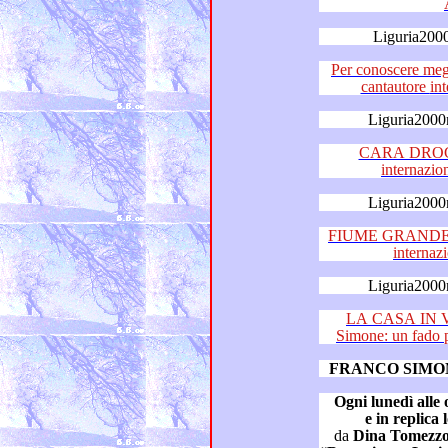
Liguria200
Per conoscere meglio mus
can
Liguria2000
CARA DROGA 
internazio
Liguria2000
FIUME GRANDE di Fr
Liguria2000
LA CASA IN V
FRANCO SIMO
da
Dina Tomezzo