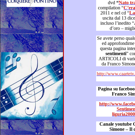
dvd
“
Nat
compilation “
2011 e nel cd “
uscita dal 13 dicembre distribuito d
incluso l’inedito “
Se avete perso qualche puntata 
ed approfondirne la visione, tornate a consultare
sentimenti
” con V
ARTICOLI di varie testate giornalistiche scritti 
http://www.caarteiv.it/dizionario 
Pagina su facebook “Dizi
http://www.faceb
Sentimen
liguria200
Canale youtube GOL