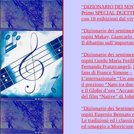
“DIZIONARIO DEI SEN
“Dizionario dei sentimen
“Dizionario dei sentimen
fans di Franco Simone –
L’internazio
il prezioso “Nato tra du
e il Globo d’oro “Accan
del film “Native” di Joh
“Dizionario dei Sentimen