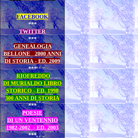
FACEBOOK
***
TWITTER
***
GENEALOGIA
BELLONE
2000 ANNI
DI STORIA - ED. 2009
***
RIOFREDDO
DI MURIALDO LIBRO
STORICO - ED. 1998
300 ANNI DI STORIA
***
POESIE
DI UN VENTENNIO
1982-2002 - ED. 2003
***