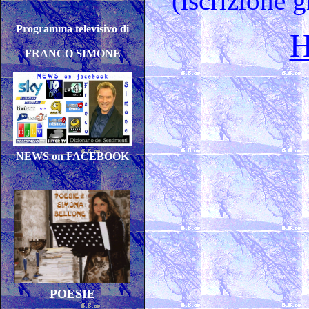
(iscrizione 
P
rogramma televisivo di
FRANCO SIMONE
NEWS on FACEBOOK
POESIE