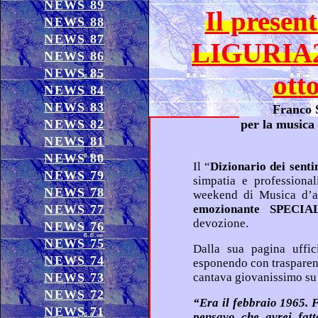
NEWS 89
Il present
NEWS 88
NEWS 87
LIGURIA2
NEWS 86
NEWS 85
ott
NEWS 84
NEWS 83
NEWS 82
per la musica
NEWS 81
NEWS 80
Il “
NEWS 79
simpatia e professionalità nelle nostre case, per 
NEWS 78
week
NEWS 77
emozionante
devozione.
NEWS 76
NEWS 75
Dalla sua pagina ufficiale in Facebook, Franco Simone,
NEWS 74
esponendo con trasparente e poetica nostalgia una foto in cui
NEWS 73
NEWS 72
“Era il febbraio 1965. Frequentavo il quinto Ginnasio. Non
NEWS 71
pensavo che avrei fatto il cantautore, ma la musica mi