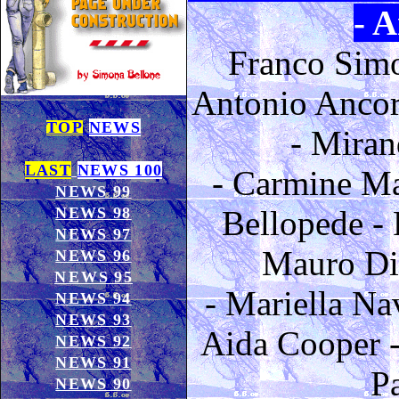
- 
Franco Sim
Antonio Anco
TOP
NEWS
-
Miran
LAST
NEWS 100
-
Carmine Ma
NEWS 99
NEWS 98
Bellopede
-
NEWS 97
Mauro Di
NEWS 96
NEWS 95
-
Mariella Na
NEWS 94
NEWS 93
Aida Cooper
NEWS 92
NEWS 91
P
NEWS 90