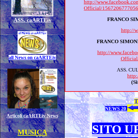
http://www.facebook.co
Official/156720677705
ASS. caARTEiv
http://
http://www.faceb
a
ll News on caARTEiv
Offici
ASS
http:
(S
NEWS 20
Articoli caARTEiv News
SITO U
MUSICA