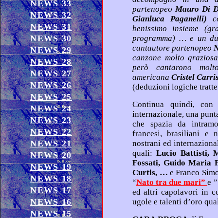
NEWS 33
partenopeo
Mauro Di 
NEWS 32
Gianluca Paganelli)
con t
NEWS 31
benissimo insieme (grazie per portare il tan
NEWS 30
programma) … e un duo con un giovane
cantautore partenopeo
N
NEWS 29
canzone molto graziosa in inglese (non conosco il no
NEWS 28
però cantarono molto bello… (la cantautrice i
NEWS 27
americana
Cristel Carri
NEWS 26
NEWS 25
Continua quindi, con grande ammirazio
NEWS 24
internazionale, una puntata che ci offre una scaletta m
NEWS 23
che spazia da intramontabili successi classici mondiali
NEWS 22
francesi, brasiliani e napoletani, sino alle creazioni dei
NEWS 21
nostrani ed internazionali parolieri, compositori e canta
quali:
Lucio Battisti, Mogol, Domenico M
NEWS 20
Fossati, Guido Maria Ferilli, Mariella Nava, Antonio De
NEWS 19
Curtis, …
e
Franco Simone con bran
NEWS 18
“
Nato tra due mari
”
e ”
NEWS 17
ed altri capolavori in collaborazione artistica dal vivo con
NEWS 16
ugole e talenti d’oro q
NEWS 15