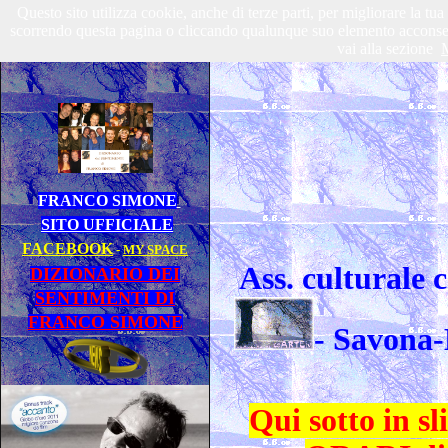
Questo sito utilizza cookie, anche di terze parti, per migliorare la tu
scorrendo questa pagina o cliccando qualunque suo elemento acconsenti
vai alla sezione
M
FRANCO SIMONE
SITO UFFICIALE
FACEBOOK
-
MY SPACE
Ass. culturale
DIZIONARIO DEI
SENTIMENTI DI
FRANCO SIMONE
-
Savona-
Qui sotto in 