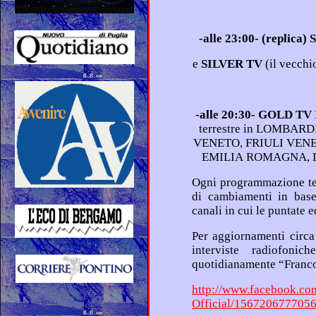
-al
e
SILVER TV
-alle 20:30- GOLD T
terrestre in LOMBARDIA, PIEMONTE, VALLE D’AOSTA,
VENETO, FRIULI VENEZIA GIULIA, la provincia di Trento,
Ogni programmazione televisiva e radiofonica è suscettibile
di cambiamenti in base alle variazioni del pa
Per aggiornamenti circa il “Dizionario dei sentimenti” e le
interviste radiofoniche a Franco Simone, consu
http://www.facebook.co
Official/156720677705