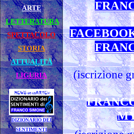
FRAN
ARTE
LETTERATURA
FACEBOOK
SPETTACOLO
FRAN
STORIA
ATTUALITÀ
(iscrizione g
LIGURIA
FRANCO
MY
DIZIONARIO DEI
SENTIMENTI