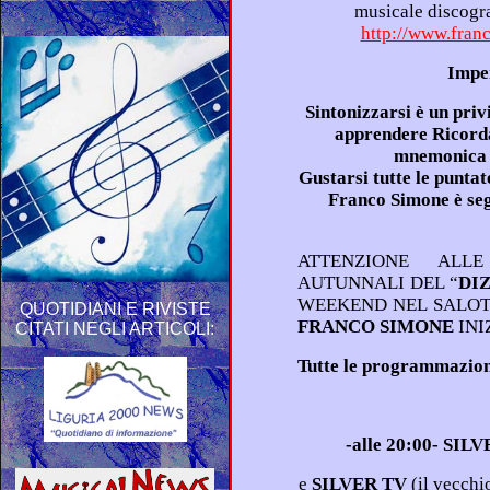
http://www.franc
Imper
Sintonizzarsi è un privilegio della tecnologia moderna da
apprendere Ricordarsi gli appuntamenti è facoltà
Gustarsi tutte le puntate del “Dizionario dei sentimenti” di
Franco Simone è segno di maturità e responsabilità
ATTENZIONE ALLE NUOVE 
AUTUNNALI DEL “
QUOTIDIANI E RIVISTE
FRANCO SIMONE
INI
CITATI NEGLI ARTICOLI:
-alle 20:00- SIL
e
SILVER TV