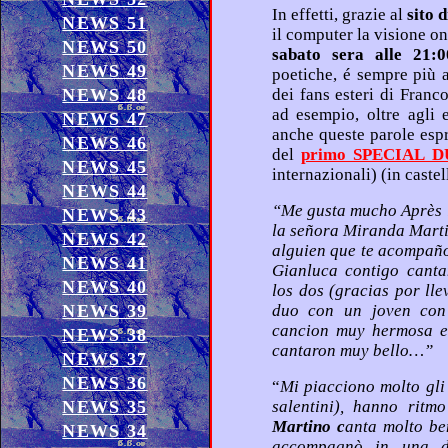
In effetti, grazie al
sito 
NEWS 51
il computer la visione on
NEWS 50
sabato sera alle 21:0
NEWS 49
poetiche, é sempre più attiva e commossa la partecipazione
NEWS 48
dei fans esteri di Franco Simone che scrivono in Facebook,
ad esempio, oltre agli elogi diretti ai brani firmati da lui,
NEWS 47
anche queste parole espresse in diretta per la scorsa puntata
NEWS 46
del
primo SPECIAL
NEWS 45
internazion
NEWS 44
“Me gusta mucho Après la classe, tienen ritmo y creatividad,
NEWS 43
la señora Miranda Martino canta muy bien, me gusta
NEWS 42
alguien que te acompaño en una dulcicima cancion … luego
NEWS 41
Gianluca contigo cantando el tango estubieron buenisimo
NEWS 40
los dos (gracias por llevar el tango a tu programa) … y un
NEWS 39
duo con un joven con guitarra tambien muy linda una
cancion muy hermosa en ingles (no le ce el nombre)
NEWS 38
cantaron muy bello…”
NEWS 37
NEWS 36
“
Mi piacciono molto gl
NEWS 35
Martino c
anta molto bene, mi piace molto, qualcuno che ti
NEWS 34
accompagnò in una dolcissima canzone (il chitarrista