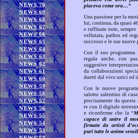
NEWS 70
piaceva come ora…”
NEWS 69
Una passione per la musica che nata, coltivata ed evoluta con
NEWS 68
lui, continua, da quasi 40 anni, a sorprenderci con alta poesia
NEWS 67
e raffinate note, sempre rinnovate vive, ricamando con voce
NEWS 66
vellutata, pathos ed orgoglio i suoi “cavalli di battaglia” di
NEWS 65
NEWS 64
Con il suo programma televisivo ormai da tre stagioni, ci
NEWS 63
regala anche, con passione tangibile e sin
NEWS 62
suggestive interpretazioni dei capolavori altrui, imprezi
NEWS 61
da collaborazioni speciali con altri suoi colleghi artisti, in
due
NEWS 60
NEWS 59
Con le nuove programmazioni televisive, il weekend nel
NEWS 58
salotto salentino di casa “Gold Simone”, inizia di venerdì
NEWS 57
precisamente da questa sera in Silver sat in SKY e in Silver
tv con il digitale terrestre, con ottime proposte discografiche
NEWS 56
e riconferme che la “
M
NEWS 55
capace di unire il mondo nella sola forza del
NEWS 54
firmate da artisti d’eccezione, travolgendo di sentimenti
NEWS 53
puri tutte le anime se
NEWS 52