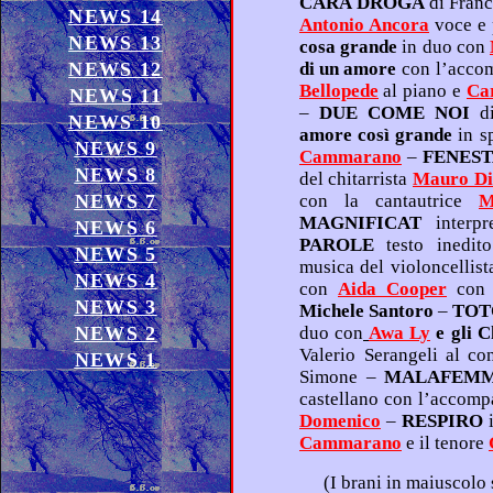
CARA DROGA
di Fr
NEWS 14
Antonio Ancora
NEWS 13
cosa grande
in duo con
NEWS 12
di un amore
Bellopede
al piano e
Ca
NEWS 11
–
DUE COME NOI
NEWS 10
amore così grande
NEWS 9
Cammarano
–
FENEST
NEWS 8
del chitarrista
Mau
NEWS 7
con la cantautrice
M
MAGNIFICAT
NEWS 6
PAROLE
testo inedito di Franco Simone cantato sulla
NEWS 5
musica del violoncellis
NEWS 4
con
Aida Cooper
NEWS 3
Michele Santoro
–
TOT
NEWS 2
duo con
Awa Ly
e gli 
Valerio Serangeli al
co
NEWS 1
Simone –
MALAFEM
Domenico
–
RESPIRO
Cammarano
e il tenore
(I brani in maiuscolo sono di creazione o del repertorio