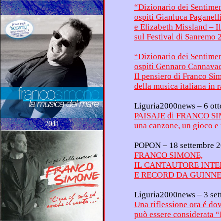
“Dizionario dei Sentimen
sul Festival di Sanremo 
“Dizionario dei Sentimen
della musica italian
PAISAJE di FRANCO S
2011
POPON – 18 settembre
FRANCO SIMONE,
IL CANT
E RECORD D
Liguri
Una riflessione ora é do
pu