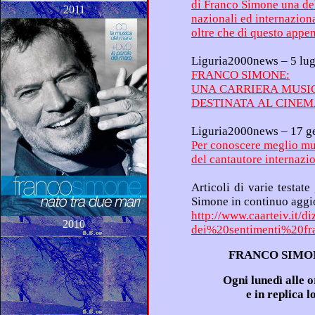
2011
oltre che di
FRANCO SIMONE:
UNA CAR
DESTINATA AL CINE
Articoli di varie testate giornalistiche scritti su e da Franco
Simone in 
http://www.caarteiv.it/d
2010
dei%20sentimenti%20f