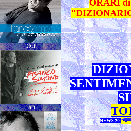
ORARI di 
"DIZIONARIO
2011
DIZIO
SENTIMEN
S
TO
2011
NEWS 20