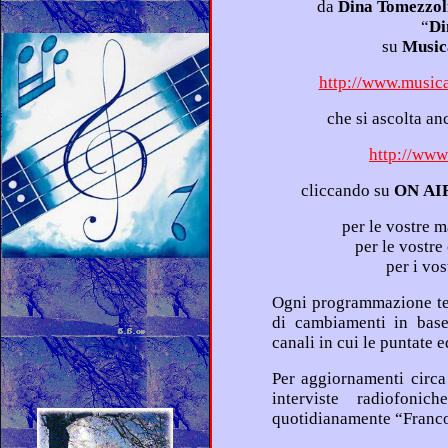
da
Dina Tomezzol
“
Di
su
http://www.musica
che si ascolta
http://www
cliccando su
per le vostre
per i vo
Ogni programmazione televisiva e radiofonica è suscettibile
di cambiamenti in base alle variazioni del pa
Per aggiornamenti circa il “Dizionario dei sentimenti” e le
interviste radiofoniche a Franco Simone, consu