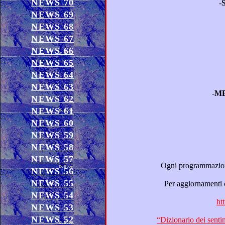
NEWS 70
-
NEWS 69
NEWS 68
NEWS 67
NEWS 66
NEWS 65
NEWS 64
NEWS 63
-
NEWS 62
NEWS 61
NEWS 60
NEWS 59
NEWS 58
NEWS 57
Ogni programmazione televisiva e radiofonica è suscettibile di cambiamenti in base alle variazioni 
NEWS 56
NEWS 55
Per aggiornamenti circa il “Dizionario dei sentimenti” e le interviste radiofonic
NEWS 54
ht
NEWS 53
NEWS 52
“Dizionario dei sentimenti”: ospiti Guido Maria Ferilli, Marco Werba, Fernando Fratar