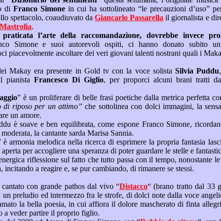
tito di
Franco Simone
in cui ha sottolineato “le precauzioni d’uso” per i giovani artisti, per
accedere al mondo dello spettacolo, coaudiuvato da
Giancarlo Passarella
il giornalista e di
Italo Mastrolia
.
della
segnalazione, facendoci piacevolmente ascoltare dei veri giovani talent
Il quintetto romano dei Makay era presente in Gold tv con la voce solista
Silvia Puddu
il pianista
Francesco Di Giglio
, per proporci alcu
 viaggio
” è un proliferare di belle frasi poetiche dalla metr
non avessero bisogno di riposo per un attimo”
che sottolinea con dolci immagini, la sensazione di smarrimento
quando viene a mancare un amore.
rdando, in somiglianza di
impostazione artistica moderata, la cantante sarda Marisa Sannia.
sprimere la propria fantasia lasciando fuori ciò che ci
affligge e una finestra aperta per accogliere una speranza di poter g
ci lasciano l’amarezza, incitando a reagire e, se pur cambiando, di rimanere se stessi.
Franco Simone ci ha cantato con grande pathos dal vivo “
Distacco
“ (brano tratto dal 33 g
 finta allegria di una madre che è
costretta suo malgrado a veder partire il proprio figlio.