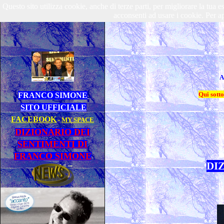
Questo sito utilizza cookie, anche di terze parti, per migliorare la tu
acconsenti ad usare i cookie. Per ap
A
Qui sott
FRANCO SIMONE
SITO UFFICIALE
FACEBOOK
-
MY SPACE
DIZIONARIO DEI
SENTIMENTI DI
FRANCO SIMONE
DI