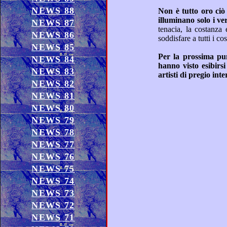
NEWS 88
NEWS 87
tenacia, la costanza e l’impegno a lungo andare vengono sempre premiati con una bella carriera, sen
NEWS 86
NEWS 85
Per la prossima puntata, ci verranno confezionati in una piacevole ora musicale, vari duetti storici che
NEWS 84
hanno visto esibirsi dal vivo, in varie puntate del “Dizionario dei sentimenti”, Franco Simone con vari
NEWS 83
NEWS 82
NEWS 81
NEWS 80
NEWS 79
NEWS 78
NEWS 77
NEWS 76
NEWS 75
NEWS 74
NEWS 73
NEWS 72
NEWS 71