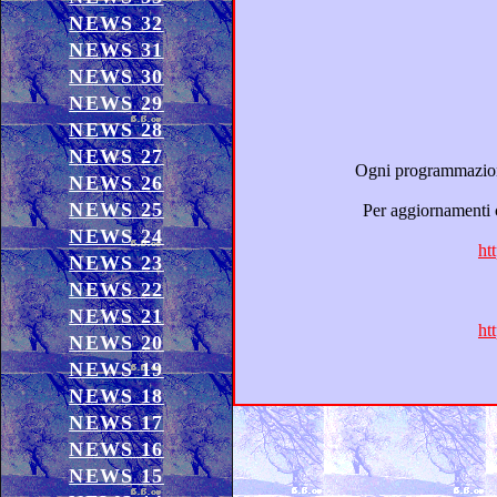
NEWS 32
NEWS 31
NEWS 30
NEWS 29
NEWS 28
NEWS 27
Ogni programmazione televisiva e radiofonica è suscettibile di cambiamenti in base alle variazioni 
NEWS 26
NEWS 25
Per aggiornamenti circa il “Dizionario dei sentimenti” e le interviste radiofonic
NEWS 24
ht
NEWS 23
NEWS 22
NEWS 21
ht
NEWS 20
NEWS 19
NEWS 18
NEWS 17
NEWS 16
NEWS 15