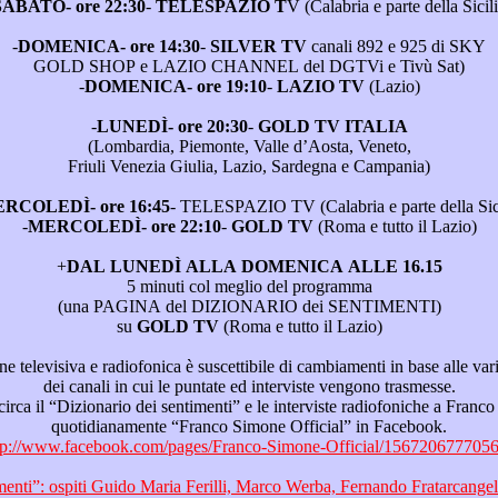
SABATO- ore 22:30
-
TELESPAZIO T
V (Calabria e parte dell
-
DOMENICA- ore 14:30
-
SILVER TV
canali 892 e 925 di SKY
GOLD SHOP e LAZIO CHANNEL del DGTVi e Tivù Sat)
-
DOMENICA- ore 19:10
-
LAZIO TV
(Lazio)
-
LUNEDÌ- ore 20:30
-
GOLD TV ITALIA
(Lombardia, Piemonte, Valle d’Aosta, Veneto,
Friuli Venezia Giulia, Lazio, Sardegna e Campania)
MERCOLEDÌ- ore 16:45
- TELESPAZIO TV (Ca
-
MERCOLEDÌ- ore 22:10
-
GOLD TV
(Roma e tutto il Lazio)
+
DAL LUNEDÌ ALLA DOMENICA ALLE 16.15
5 minuti col meglio del programma
(una PAGINA del DIZIONARIO dei SENTIMENTI)
su
GOLD TV
(Roma e tutto il Lazio)
del palinsesto
dei canali in cui le puntate ed interviste vengono trasmesse.
he a Franco Simone, consultare
quotidianamente “Franco Simone Official” in Facebook.
tp://www.facebook.com/pages/Franco-Simone-Official/156720677705
cangeli, Elizabeth Missland,