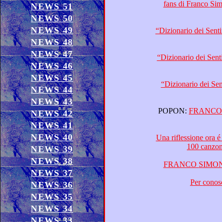
fans di Franco Simone – L’internazionale “Un amore così grande”, il prezioso “Nato tra due mari” e il Globo
NEWS 51
NEWS 50
NEWS 49
NEWS 48
NEWS 47
“Dizionario dei Sentimenti”: ospiti Gianluca Paganelli, Fernando Fratarcangeli e 
NEWS 46
NEWS 45
“Dizionario dei Sentimenti”: ospiti Gennaro Cannavacciuolo e Carlo D’An
NEWS 44
NEWS 43
POPON:
FRANCO SIMONE, IL CANTAUTORE INTERNAZIONALE E RECORD DA GUINNES
NEWS 42
NEWS 41
NEWS 40
Una riflessione ora é dovuta: può essere considerata “Paisaje” (“Paesaggio”) di Franco Simone una delle più belle
NEWS 39
NEWS 38
NEWS 37
NEWS 36
NEWS 35
NEWS 34
NEWS 33