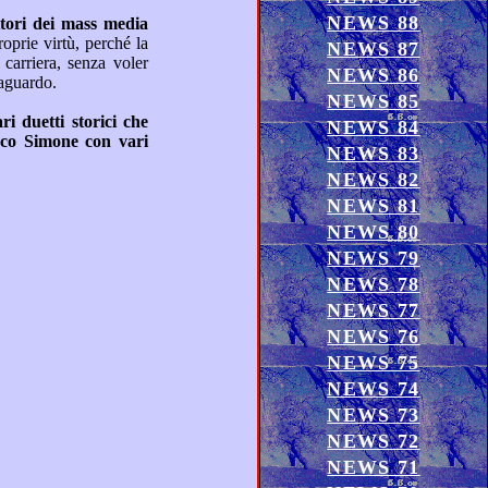
NEWS 88
NEWS 87
NEWS 86
 costi l’impellente bisogno di dover bruciare le tappe per arrivare primi al traguardo.
NEWS 85
NEWS 84
NEWS 83
NEWS 82
NEWS 81
NEWS 80
NEWS 79
NEWS 78
NEWS 77
NEWS 76
NEWS 75
NEWS 74
NEWS 73
NEWS 72
NEWS 71