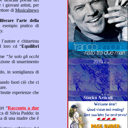
rettore di
Musicalnews
i nostrani quali i Makay.
, l’autore e chitarrista
ni brani tratti dal loro cd “
Equilibri
ica perfetta come
“Se solo gli occhi
2010
uardare le stelle e fantasticare.
Storico Articoli
iri “
Racconto a due