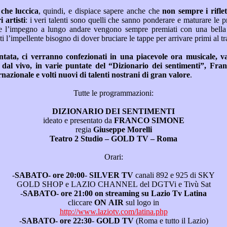
Non è tutto oro ciò che luccica
, quindi, e dispiace sapere anche che
non sempre i riflettori dei mass media
illuminano solo i veri artisti
: i veri talenti sono quelli che sanno ponderare e maturare le proprie virtù, perché la
za voler
soddisfare a tutti i
artisti di pregio internazionale e volti nuovi di talenti nostrani di gran valore
.
Tutte le programmazioni:
DIZIONARIO DEI SENTIMENTI
ideato e presentato da
FRANCO SIMONE
regia
Giuseppe Morelli
Teatro 2 Studio – GOLD TV – Roma
Orari:
-
SABATO- ore 20:00
-
SILVER TV
canali 892 e 925 di SKY
GOLD SHOP e LAZIO CHANNEL del DGTVi e Tivù Sat
-
SABATO- ore 21:00
on streaming su
Lazio Tv Latina
cliccare
ON AIR
sul logo in
http://www.laziotv.com/latina.php
-
SABATO- ore 22:30
-
GOLD TV
(Roma e tutto il Lazio)