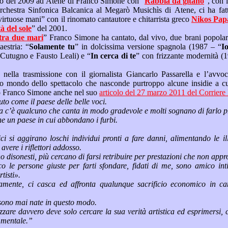
Il video di un concerto del 2009 ad Atene di Franco Simone con “
Rabbia da gitano
“, con l’ottima esibizione dal
, ci ha fatto emozionare: brano
composto “a quattro virtuose mani” con il rinomato cantautore e chitarrista greco
Nikos 
la città del sole
” del 2001.
Nato tra due mari
” Franco Simone ha cantato, dal vivo, due brani popolari che ha rielaborato e
personalizzato con maestria: “
Solamente tu
” in dolcissima versione spagnola (1987 – “
Franco Fasano, Toto Cutugno e Fausto Leali) e “
In cerca di te
” con frizzante modernità (1945 – Eros Sciorilli e
olia è
come ha ben espresso Franco Simone anche nel suo
articolo del 27 marzo 2011 de
“Il nostro è riconosciuto come il paese delle belle voci.
Quasi in
Il nostro, però, è anche un paese in cui abbondano i furbi.
i chi sente il
bisogno impellente di avere i riflettori addosso.
Normalmente più sono disones
intimo di quello che ha
ato i più grossi artisti».
Le vere carriere non sono mai nate in questo modo.
prostituzione, fisica o mentale.”