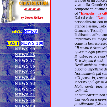
vivo della Grande Orchestra Sinfonica Balcanica al Megarò Musichìs di Atene
cd “
Eliòpolis – 
Dal cd e dvd “
Giancarlo Testoni).
TOP
NEWS
Il dibattito affrontato nella trasmissione con il giornalista Giancarlo Passarella e l’avvocato Italo Mastr
improntato sul magico mondo dello spettacolo che nasconde purtroppo alcune insidie a cui prestare attenzione,
LAST
NEWS 100
NEWS 99
NEWS 98
NEWS 97
E’ triste, ma è così.
Negli ambienti artistici si aggirano loschi individui pronti a fare danni, alimentando le illusioni d
NEWS 96
NEWS 95
NEWS 94
«Ci penso io, conosco le persone giuste per farti sfondare, fidati di me, sono amico 
lanci
NEWS 93
Molta gente, ingenuamente, ci casca ed affronta qualunque sacrificio economico in cambio di promesse di
NEWS 92
visibilità.
NEWS 91
Chi vuole farsi apprezzare davvero deve solo cercare la sua verità artistica ed esprimersi, con purezza. Il resto è
NEWS 90
NEWS 89