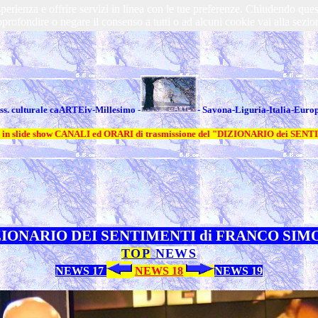
a esperienza e offrire servizi in linea con le tue preferenze. Chiudendo 
profondire o negare il consenso a tutti o ad alcuni cookie vai alla sezio
ss. culturale caARTEiv-Millesimo
-
-
Savona-Liguria-Italia-Euro
o in slide show CANALI ed ORARI di trasmissione del "DIZIONARIO dei SE
ZIONARIO DEI SENTIMENTI di FRANCO SIM
TOP
NEWS
NEWS 17
NEWS 18
NEWS 19