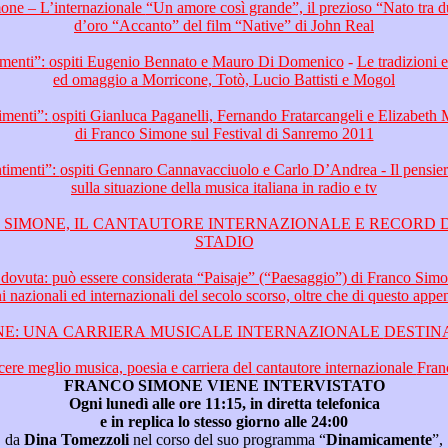
d’oro “Accanto” del film “Native” di John Real
“Dizionario dei Sentimenti”: ospiti Eugenio Bennato e Mauro Di Domenico
-
Le tradizioni ed i classici partenopei
ed omaggio a Morricone, Totò, Lucio Battisti e Mogol
Elizabeth Missland – Il pensiero
di Franco Simone sul Festival di Sanremo 2011
drea - Il pensiero di Franco Simone
sulla situazione della musica italiana in radio e tv
S DA
STADIO
100 canzoni nazionali ed intern
FRANCO SIMONE: UNA CARRIE
Per conoscere meglio musica, 
FRANCO SIMONE VIENE INTERVISTATO
Ogni lunedì alle ore 11:15, in diretta telefonica
e in replica lo stesso giorno alle 24:00
da
Dina Tomezzoli
nel corso del suo programma “
Dinamicamente
”,