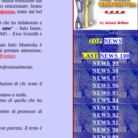
Papakostas
, tratto dal bel
Io amo
” – Italo Ianne,
TOP
NEWS
LAST
NEWS 100
l Corriere Pontino
:
NEWS 99
 ogni famiglia c’è qualcuno che canta in modo gradevole e molti sognano di farlo professionalmente.
NEWS 98
NEWS 97
NEWS 96
NEWS 95
ti, più cercano di farsi retribuire per prestazioni che non approdano a nulla.
NEWS 94
NEWS 93
NEWS 92
NEWS 91
NEWS 90
NEWS 89