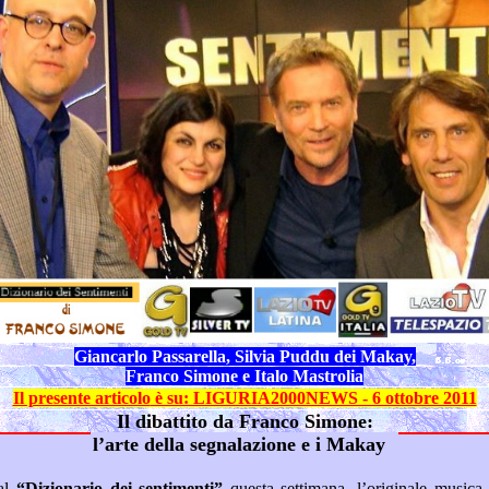
Giancarlo Passarella, Silvia Puddu dei Makay,
Franco Simone e Italo Mastrolia
Il presente articolo
è su: LIGURIA2000NEWS - 6 ottobre 2011
Il dibattito da Franco Simone:
l’arte della segnalazione e i Makay
 al
“Dizionario dei sentimenti”
questa settiman