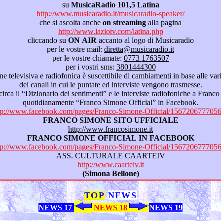
su
MusicaRadio 101,5 Latina
http://www.musicaradio.it/musicaradio-speaker/
che si ascolta anche
on streaming
alla pagina
http://www.laziotv.com/latina.php
cliccando su
ON AIR
accanto al logo di Musicaradio
per le vostre mail:
diretta@musicaradio.it
per le vostre chiamate:
0773 1763507
per i vostri sms:
3801444300
del palinsesto
dei canali in cui le puntate ed interviste vengono trasmesse.
he a Franco Simone, consultare
quotidianamente “Franco Simone Official” in Facebook.
tp://www.facebook.com/pages/Franco-Simone-Official/156720677705
FRANCO SIMONE SITO UFFICIALE
http://www.francosimone.it
FRANCO SIMONE OFFICIAL IN FACEBOOK
tp://www.facebook.com/pages/Franco-Simone-Official/156720677705
ASS. CULTURALE CAARTEIV
http://www.caarteiv.it
(Simona Bellone)
TOP
NEWS
NEWS 17
NEWS 18
NEWS 19