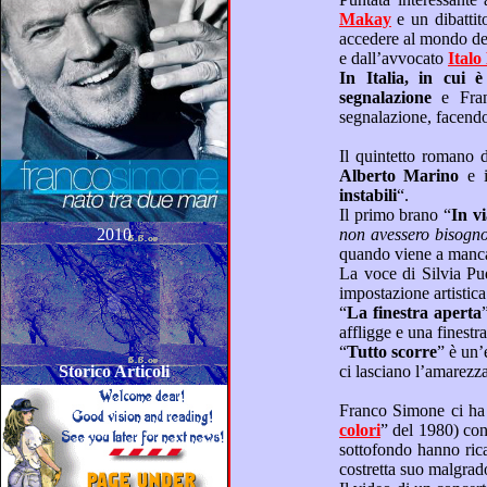
Makay
e un dibat
e dall’avvocato
In Italia, in cui è praticata l’arte della raccomandazione, dovrebbe invece proliferare l’arte 
segnalazione
e Franco Simone e suoi autorevoli ospiti, ci hanno donato subito un esempio pratico di
Alberto Marino
e 
instabili
“.
Il primo brano “
In
2010
La voce di Silvia Puddu è soave e ben equilibrata, come espone Franco Simone, rico
“
La finestra aperta
” è armonia melodica nella ricerca di e
“
Tutto scorre
” è un’energica riflessione sul fatto che tutto passa con il tempo, nonostante le brutte esperienze che
Storico Articoli
colori
” del 1980) con un preludio ed intermezzo fra le strofe, di dolci note dalla voce angelica di Silvia Puddu: in
sottofondo hanno ricamato la bella poesia, in cui affiora il dolore mascherato di