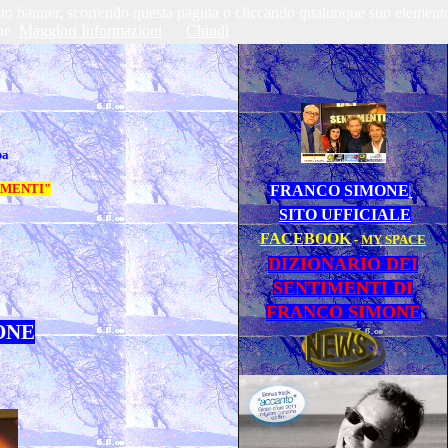
questo banner, scorrendo questa pagina o cliccando qualunque suo element
ne
Maggiori Informazioni
Chiudi
pa
NTIMENTI"
FRANCO SIMONE
SITO UFFICIALE
FACEBOOK
-
MY SPACE
DIZIONARIO DEI
SENTIMENTI DI
FRANCO SIMONE
ONE