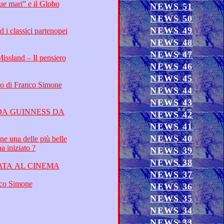
NEWS 51
NEWS 50
NEWS 49
NEWS 48
NEWS 47
NEWS 46
NEWS 45
NEWS 44
NEWS 43
NEWS 42
NEWS 41
NEWS 40
azionali del secolo scorso, oltre che di questo appena iniziato ?
NEWS 39
NEWS 38
RA MUSICALE INTERNAZIONALE DESTINATA AL CINEMA
NEWS 37
poesia e carriera del cantautore internazionale Franco Simone
NEWS 36
NEWS 35
NEWS 34
NEWS 33