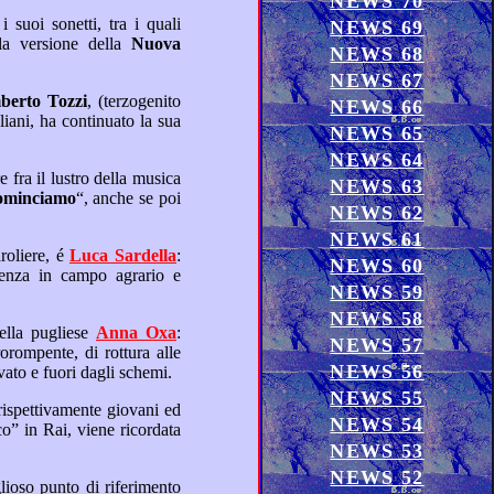
NEWS 70
NEWS 69
” nella versione della
Nuova
NEWS 68
NEWS 67
erto Tozzi
, (terzogenito
NEWS 66
NEWS 65
NEWS 64
NEWS 63
ominciamo
“, anche se poi
NEWS 62
NEWS 61
to come cantante pop melodico e paroliere, é
Luca Sardella
:
NEWS 60
NEWS 59
NEWS 58
 carriera musicale ancora in auge, invece, che è esplosa negli anni ’80, é quella della pugliese
Anna Oxa
:
NEWS 57
NEWS 56
melodie classiche italiane, di pari passo, ci ha impressionato con il suo look di volta in volta rinnovato e fuori dagli schemi.
NEWS 55
NEWS 54
NEWS 53
NEWS 52