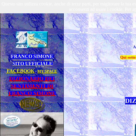
Questo sito utilizza cookie, anche di terze parti, per migliorare la tu
acconsenti ad usare i cookie. Per ap
A
FRANCO SIMONE
Qui sott
SITO UFFICIALE
FACEBOOK
-
MY SPACE
DIZIONARIO DEI
SENTIMENTI DI
FRANCO SIMONE
DI