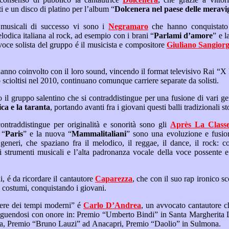
colleziona premi importanti e un disco di platino per l’album “
Dolcenera nel paese delle merav
Fra i più famosi gruppi musicali di successo vi sono i
Negramaro
che hanno conquistato le classifiche e le radio
ravvicinando la musica melodica italiana al rock, ad esempio con i brani “
Parlami d’amore
: la voce solista del gruppo é il musicista e compositore
Giuliano Sangiorg
: purtroppo scioltisi nel 2010, continuano comunque carriere separate da solisti.
zzica e la taranta
Un altro gruppo che si contraddistingue per originalità e sonorità sono gli
Après La Class
 “
Paris
” e la nuova “
Mammalitaliani
” sono una evoluzione e fusione di ritmiche tradizionali
sta del
Restando nei ritmi moderni, é da ricordare il cantautore
Caparezza
, che con il suo rap ironico sconvolge metriche musicali
e letterarie, ma anche usi e costumi, conquistando i giovani.
Un sensibile poeta “cavaliere dei tempi moderni” é
Carlo D’Andrea
, un avvocato cantautore che é stato onorato in varie
“Cantiamo la vita” in Pavia, Premio “Bruno Lauzi” ad Anacapri, Premio “Daolio” in Sulmona.