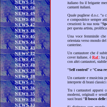
NEWS 51
italiano
cantanti italiani.
NEWS 50
NEWS 49
NEWS 48
e compositrice sempre attiva in primo piano ed anche per altri artisti, che tramite lei, hanno consacrato al successo le sue
creazioni: la sua nota “
NEWS 47
NEWS 46
NEWS 45
NEWS 44
canterine.
NEWS 43
Un cantautore che é subito stato catapultato all’estero in ambito “dance” con la consacrazione del suo successo delle sue
NEWS 42
cover italiane, è
Raf
: ha proseguito con pregio a crear
NEWS 41
NEWS 40
“
Self control
” e “
Co
NEWS 39
NEWS 38
NEWS 37
NEWS 36
NEWS 35
moderni, originali e sensibili poeti surreali, compositori ed interpreti, che collabora attivamente anche per altri artisti: fra i
suoi brani “
Il bosco delle
NEWS 34
NEWS 33