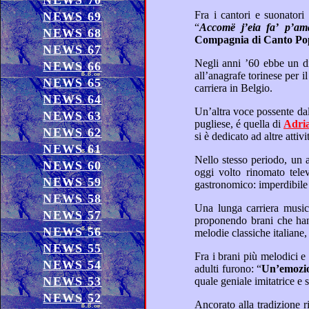
NEWS 70
NEWS 69
“
Accomë j’eia 
NEWS 68
Compagnia di Canto Po
NEWS 67
NEWS 66
NEWS 65
carriera in Belgio.
NEWS 64
Un’altra voce possente dal timbro più graffiante e profondo, di certo degna di nota, da annoverare fra il lustro della musica
NEWS 63
pugliese, é quella di
Adri
NEWS 62
NEWS 61
NEWS 60
oggi volto rinomato televisivo Rai, ci appassiona da decenni ormai, con la sua colta esperienza in campo agrario e
NEWS 59
NEWS 58
NEWS 57
proponendo brani che hanno segnato una svolta della musica leggera verso un punk e rock prorompente,
NEWS 56
NEWS 55
Fra i brani più melodici e conosciuti in cui primeggiò al “Festival di Sanremo” fra gli interpreti rispettivamente giovani ed
NEWS 54
adulti furono: “
NEWS 53
NEWS 52