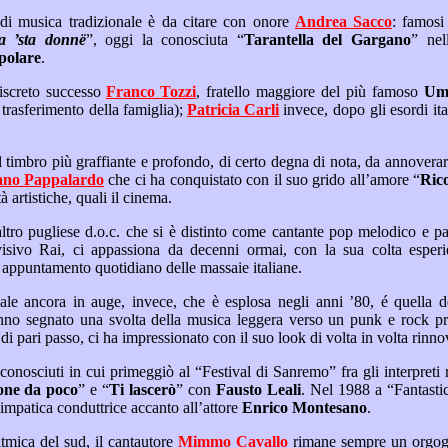
Fra i cantori e suonatori di musica tradizionale è da citare con onore
Andrea Sacco
: famosi i suoi sonetti, tra i quali
fa’ p’ama ’sta donnë
”, oggi la conosciuta “
Tarantella del Gargano
polare
.
Negli anni ’60 ebbe un discreto successo
Franco Tozzi
, fratello maggiore del più famoso
Umb
all’anagrafe torinese per il trasferimento della famiglia);
Patricia Carli
invece, dopo gli esordi italiani, ha continuato la sua
ano Pappalardo
che ci ha conquistato con il suo grido all’amore “
Ric
si è dedicato ad altre attività artistiche, quali il cinema.
Nello stesso periodo, un altro pugliese d.o.c. che si è distin
gastronomico: imperdibile appuntamento quotidiano delle massaie italiane.
Una lunga
 di rottura alle
Un’emozione da poco
” e “
Ti lascerò
” con
Fausto Leali
. Nel 1988 a “Fantastico” in Rai, viene ricordata
quale geniale imitatrice e simpatica conduttrice accanto all’attore
Enrico Montesano
.
Ancorato alla tradizione ritmica del sud, il cantautore
Mimmo Cavallo
rimane sempre un orgoglioso punto di riferimento