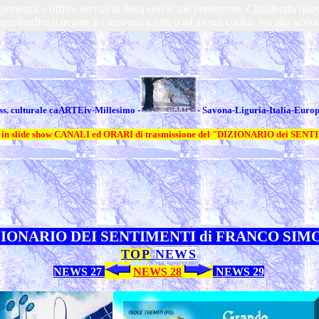
a esperienza e offrire servizi in linea con le tue preferenze. Chiudendo 
profondire o negare il consenso a tutti o ad alcuni cookie vai alla sezio
ss. culturale caARTEiv-Millesimo -
-
Savona-Liguria-Italia-Euro
o in slide show CANALI ed ORARI di trasmissione del "DIZIONARIO dei SEN
ZIONARIO DEI SENTIMENTI di FRANCO SIM
TOP
NEWS
NEWS 27
NEWS 28
NEWS 29