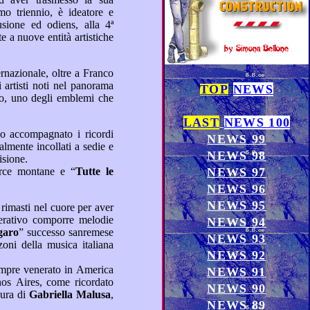
TOP
NEWS
LAST
NEWS 100
NEWS 99
NEWS 98
i ed immagini che ha rivoluzionato il mondo: la televisione.
nelle marce montane e “
Tutte le
NEWS 97
NEWS 96
NEWS 95
NEWS 94
zingaro
” successo sanremese
NEWS 93
NEWS 92
NEWS 91
NEWS 90
cura di
Gabriella Malusa
,
NEWS 89