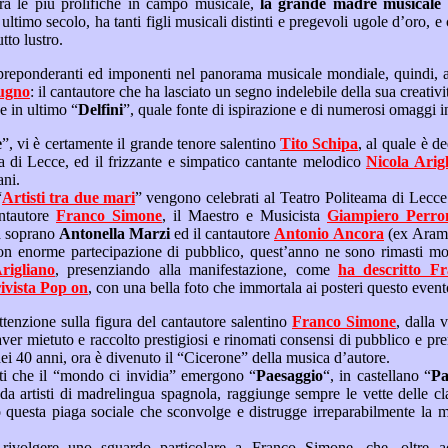
Fra le regioni italiane è fra le più prolifiche in campo musicale,
la grande madre musicale
usicisti e parolieri di tutto lustro.
ugno
: il cantautore che ha lasciato un segno indelebile della sua creatività originale nel mondo, fra
” e in ultimo “
Delfini
e
”, vi è certamente il grande tenore salentino
Tito Schipa
, al quale è dedicato in omaggio e stima
il Conservatorio di Musica di Lecce, ed il frizzante e simpatico cantante melodico
Nicola A
iani.
“
Artisti tra due mari
” vengono celebrati al Teatro Politeama di Lecce da altrettanti esponenti di
pugliesi quali il cantautore
Franco Simone
, il Maestro e Musicista
Giampiero Perro
 la soprano
Antonella Marzi
ed il cantautore
Antonio Ancora
(ex Aram 
Alla cerimonia annuale con enorme parteci
ugno, Schipa ed Arigliano
, presenziando alla manifestazione, come
ha descritto Franco Simone in questo
conto sulla rivista Pop on
Occorre soffermarci con attenzione sulla figura del cantautore salentino
Franco Simone
, dalla voce di velluto dolcemente
internazionale alla soglia dei 40 anni, ora è divenuto il “Cicerone” della musica d’autore.
Fra i brani da lui composti che il “mondo ci invidia” emergono “
Paesaggio
“, in castellano “
Pa
sseri
sua