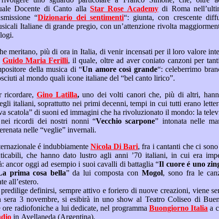
professionalità artistica quale Docente di Canto alla
Star Rose Academy
di Roma nell’ultimo triennio, è ideatore e
tatore della sua trasmissione “
Dizionario dei sentimenti
“: giunta, con crescente diffusione ed odiens, alla 4ª
d elogi.
tro
Guido Maria Ferilli
, il quale, oltre ad aver coniato canzoni per tanti artisti noti nel panorama
musicale italiano, è il compositore della musica di “
Un amore così grande
“: celeberrimo brano, uno degli emblemi che
maggiormente sono riconosciuti al mondo quali icone italiane del “bel canto lirico”.
É la ribalta opportuna per ricordare,
Gino Latilla
,
uno dei volti canori che, più di altri, hanno accompagnato i ricordi
“Festivalieri Sanremesi” degli italiani, soprattutto nei primi decenni,
tempi in cui tutti erano letteralmente incollati a sedie e
poltrone davanti alla “nuova scatola” di suon
É in effetti immancabile nei ricordi dei nostri nonni “
Vecchio scarpone
” intonata 
” canticchiate in serenata nelle “veglie” invernali.
Un altro pugliese d.o.c. internazionale é indubbiamente
Nicola Di Bari
, fra i cantanti che ci sono rimasti nel cuore per aver
predestinate all’immortalità: ancor oggi ad esempio i suoi cavalli di battaglia “
Il cuore é uno 
La prima cosa bella
” da lui composta con
Mogol
, sono fra le canzoni della musica italiana
 più celebrate all’estero.
ca
domenica scorsa nelle due ore radiofoniche a lui dedicate, nel programma
Buongiorno Italia
a 
adio
in Avellaneda (Argentina).