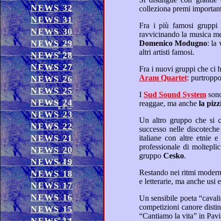
NEWS 32
NEWS 31
NEWS 30
NEWS 29
Domenico Modugno
altri artisti famosi.
NEWS 28
NEWS 27
Aram Quartet
NEWS 26
NEWS 25
I
Sud Sound System
sono il gruppo salentino che si contraddistingue per una fusione di vari generi musicali, fra i quali il
NEWS 24
reaggae, ma anche
la pi
NEWS 23
NEWS 22
successo nelle discoteche
NEWS 21
italiane con altre etnie e generi, che spaziano fra il melodico, il reggae, il dance, il rock: confezionate con l’armonia
professionale di molteplici strumenti musicali e l’alta padronanza vocale della voce possente e poliedrica del soli
NEWS 20
gruppo
Cesko
.
NEWS 19
NEWS 18
NEWS 17
NEWS 16
competizioni canore distinguendosi con onore in: Premio “Umberto Bindi” in Santa Margherita Ligure, Festival Nazionale
NEWS 15