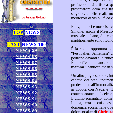
presen
stagione, ci offre realtà musicali Italiane di grande pregio, con un’attenzione rivolta maggiormente a nuove entità artistiche
meritevoli di visibilità e
Fra gli autori e musicisti che meritano, più di ora in Italia, di venir incensati per il loro valore internazionale, oltre a Franco
Simone, spicca il Maes
TOP
NEWS
LAST
NEWS 100
NEWS 99
NEWS 98
NEWS 97
mamme
NEWS 96
NEWS 95
cantato dei brani indimenticabili, che hanno dato lustro agli anni ’70 italiani, in cui era imperativo comporre melodie
NEWS 94
NEWS 93
in coppia con
Nada
e “
NEWS 92
contemporanea
L’ultimo romantico, come predilige definirsi, sempre attivo e foriero di nuove creazioni, viene sempre venerato in Ameri
NEWS 91
Latina, terra in cui questa sera 3 novembre, si esibirà in uno show al Teatro Coliseo di Buenos Aires, come ricordato
NEWS 90
NEWS 89
dolce speaker di
Citricar