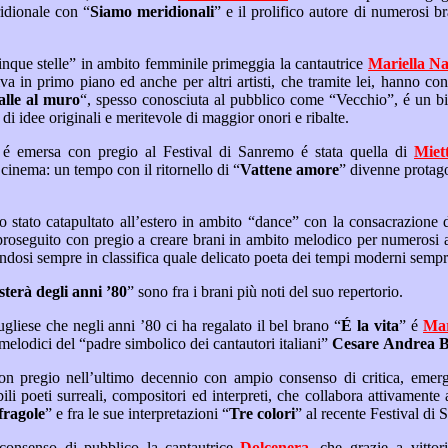
 fra il brigante meridionale con “
Siamo meridionali
” e il prolifico autore di numerosi brani composti per rinomati
Quale pugliese d.o.c. “a cinque stelle” in ambito femminile primeggia la cantautrice
Mariella N
Spalle al muro
“, spesso conosciuta al pubblico come “Vecchio”, é un biglietto da visita eccellente
per questa artista, prolifica di idee originali e meritevole di maggior onori e ribalte.
Una voce femminile che é emersa con pregio al Festival di Sanremo é stata quella di
Miet
orientata verso mondo del cinema: un tempo con il ritornello di “
Vattene amore
” divenne protagonista delle nostre giornate
e brani in ambito melodico per numerosi artisti ed in collaborazione
con altri cantautori, stabilendosi sempre in cl
sa resterà degli anni ’80
” sono fra i brani più noti del suo repertorio.
Un cantante e musicista pugliese che negli anni ’80 ci ha regalato il bel brano “
É la vita
” é
interprete di brani classici melodici del “padre simbolico dei cantautori italiani”
Cesare Andrea B
Tra i cantautori apparsi con pregio nell’ultimo decennio con ampio consenso di c
 fragole
” e fra le sue interpretazioni “
Tre colori
” a
Si distingue con grande consenso di pubblico la cantautrice
Dolcenera
, che grazie a vittoriose competizioni canore,