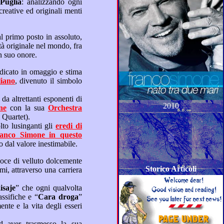
 Puglia
: analizzando ogni
”, quale fonte di ispirazione e di numerosi omaggi in suo onore.
rigliano
, divenuto il simbolo
2010
ne
con la sua
Orchestra
Quartet).
pazione di pubblico, quest’anno ne sono rimasti molto lusinganti gli
eredi di
, con una bella foto che immortala ai posteri questo evento dal valore inestimabile.
Storico Articoli
isaje
” che ogni qualvolta
viene riproposta in cover da artisti di madrelingua spagnola, raggiunge sempre le vette delle classifiche e “
Cara droga
”