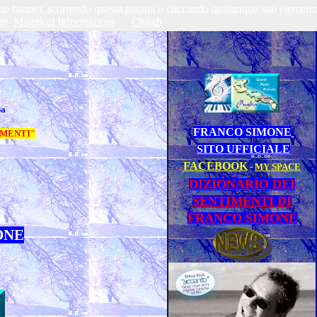
questo banner, scorrendo questa pagina o cliccando qualunque suo element
ne
Maggiori Informazioni
Chiudi
pa
FRANCO SIMONE
TIMENTI"
SITO UFFICIALE
FACEBOOK
-
MY SPACE
DIZIONARIO DEI
SENTIMENTI DI
FRANCO SIMONE
ONE