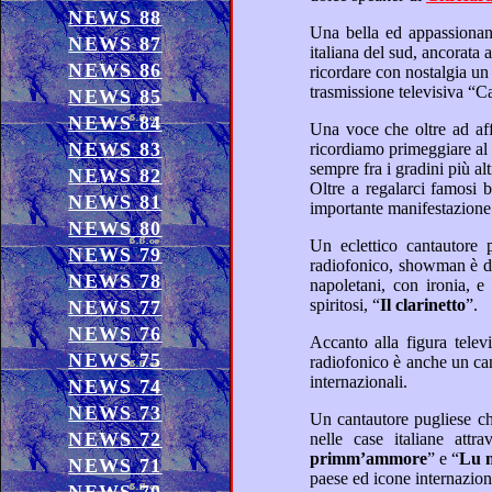
NEWS 88
Una bella ed appassionante voce femminile pugliese che negli anni ’70 é stata simbolo della cultura della donna tipica
NEWS 87
NEWS 86
ricordare con nosta
NEWS 85
NEWS 84
NEWS 83
NEWS 82
Ol
NEWS 81
NEWS 80
Un eclettico cantautore pugliese che ha una lunga carriera anche di presentatore televisivo, regista, attore, speaker
NEWS 79
NEWS 78
spiritosi, “
Il clarinetto
”.
NEWS 77
NEWS 76
NEWS 75
radiofonico è anche un cantante e musicista, che spazia nel suo repertorio dal jazz al blues e fusion, collaborando con artisti
internazionali.
NEWS 74
NEWS 73
Un cantautore pugliese che del suo dialetto ne ha fatto una bandiera orgogliosa e prepotente nel suo repertorio, entrando
NEWS 72
primm’ammore
” e “
L
NEWS 71
paese ed icone int