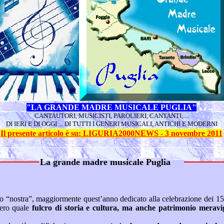
"LA GRANDE MADRE MUSICALE PUGLIA"
CANTAUTORI, MUSICISTI, PAROLIERI, CANTANTI, ...
DI IERI E DI OGGI ... DI TUTTI I GENERI MUSICALI, ANTICHI E MODERNI
Il presente articolo
è su: LIGURIA2000NEWS - 3 novembre 2011
La grande madre musicale Puglia
ll’estero quale
fulcro di storia e cultura, ma anche patrimonio meraviglioso della natura e del