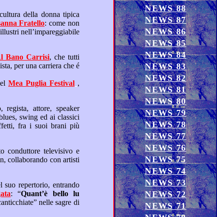
NEWS 88
NEWS 87
anna Fratello
: come non
NEWS 86
NEWS 85
NEWS 84
Al Bano Carrisi
, che tutti
NEWS 83
NEWS 82
 del
Mea Puglia Festival
,
NEWS 81
NEWS 80
NEWS 79
NEWS 78
NEWS 77
NEWS 76
NEWS 75
NEWS 74
NEWS 73
agata
: “
Quant’è bello lu
NEWS 72
NEWS 71