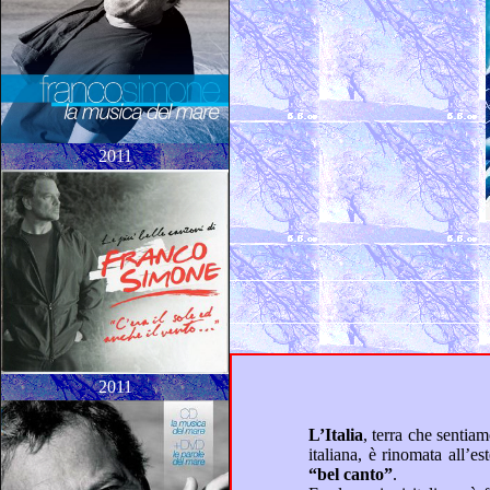
2011
2011
L’Italia
, terra che sentiamo “nostra”, maggiormente quest’anno dedicato alla celebrazione dei 150° anniversario dell’Unità
italiana, è rinomata a
“bel canto”
.