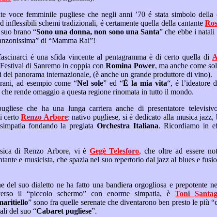
italiana del sud, ancorata ad inflessibili schemi tradizionali, é certamente quella della cantante
Ros
lgia un suo brano “
Sono una donna, non sono una Santa
” che ebbe i natali illustri nell’impareggiabile
trasmissione televisiva “Canzonissima” di “Mamma Rai”!
Una voce che oltre ad affascinarci é una sfida vincente al pentagramma è di certo quella di
ricordiamo primeggiare al Festival di Sanremo in coppia con
Romina Power
, ma anche come solista, per una carriera che é
sempre fra i gradini più alti del panorama internazionale, (è anche un grande produttore di vino).
tre a regalarci famosi brani, ad esempio come “
Nel sole
” ed “
É la mia vita
“, é l’ideatore
importante manifestazione che rende omaggio a questa regione rinomata in tutto il mondo.
radiofonico, showman è di certo
Renzo Arbore
: nativo pugliese, si è dedicato alla musica jazz, blues, swing ed ai classici
napoletani, con ironia, e simpatia fondando la pregiata
Orchestra Italiana
. Ricordiamo in effetti, fra i suoi brani più
Accanto alla figura televisica di Renzo Arbore, vi è
Gegè Telesforo
, che oltre ad essere noto conduttore televisivo e
nelle case italiane attraverso il “piccolo schermo” con enorme simpatia, è
Toni Sant
u maritiello
” sono fra quelle serenate che diventarono ben presto le più “canticchiate” nelle sagre di
ernazionali del suo “
Cabaret pugliese
”.