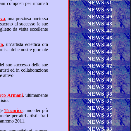
NEWS 51
NEWS 50
NEWS 49
ava
, una preziosa poetessa
NEWS 48
NEWS 47
NEWS 46
ta
, un’artista eclettica ora
NEWS 45
NEWS 44
NEWS 43
NEWS 42
NEWS 41
assifica quale delicato poeta dei tempi moderni sempre attivo.
NEWS 40
NEWS 39
NEWS 38
Marco Armani
, ultimamente
ixio
.
NEWS 37
NEWS 36
ritica, emerge
Tricarico
, uno dei più
NEWS 35
l recente Festival di Sanremo 2011.
NEWS 34
NEWS 33