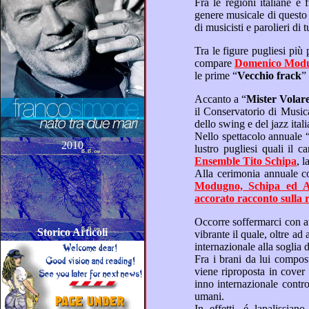
genere musicale di questo ultimo secolo, ha tanti figli musicali distinti e pregevoli ugole d’oro, e creative ed originali menti
di m
Tra le figure pugliesi più preponderanti ed imponenti nel panorama musicale mondiale, quindi, al primo posto in assoluto,
compare
Domenico Mod
le prime “
Vecchio frack
Accanto a “
Mister Volar
dello swing e del jazz ital
Nello spettacolo annuale 
2010
lustro 
Ensemble Tito Schipa
,
Mod
accorato rac
Storico Articoli
vibrante il quale, oltre ad aver mietuto e raccolto prestigiosi e rinomati consensi di pubblico e premi, attraverso una carriera
inno internazionale contro questa piaga sociale che sconvolge e distrugge irreparabilmente la mente e la vita degli e
umani.
In effetti, é lapalissiano rivolgere uno sguardo particolare a Franco Simone, che, oltre ad aver trasmesso la 