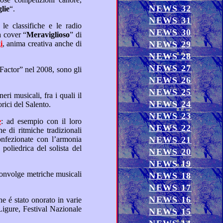
NEWS 32
iglie
“.
NEWS 31
NEWS 30
” e la cover “
Meraviglioso
” di
i
, anima creativa anche di
NEWS 29
NEWS 28
NEWS 27
Fra i nuovi gruppi che ci hanno coinvolto con il loro sound, vincendo il format televisivo Rai “X Factor” nel 2008, sono gli
NEWS 26
NEWS 25
NEWS 24
, portando avanti fra i giovani questi balli tradizionali storici del Salento.
NEWS 23
e
: ad esempio con il loro
NEWS 22
NEWS 21
NEWS 20
NEWS 19
NEWS 18
NEWS 17
NEWS 16
NEWS 15