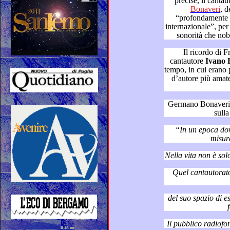
Bonaveri
, defi
“profondamente italiano quindi profondamente
internazionale”, per i suoi testi poeti
Il ricordo di Fra
cantautore
Ivano F
tempo, in cui erano protagonisti i
d’autore più amate e seguite in radio dal pubblico
Germano Bonaveri, in effett
“In un epoca dove l’un
misur
Quel cantautorato credo
del suo spazio di esistenza e coesis