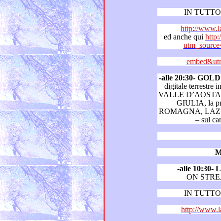
IN TUTTO 
http://www.
ed anche qui
http:
utm_source
embed&utm
-alle 20:30- GO
digitale terrestre in LOMBARDIA, PIEMONT
VALLE D’AOSTA, VENETO, FRIULI VENE
GIULIA, la provincia di Trento, EMILIA
ROMAGNA, LAZIO, CAMPANIA, SARDEGNA
– s
M
-alle 10:3
ON STR
IN TUTTO 
http://www.