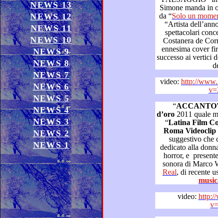
NEWS 13
Simone manda in onda un vi
NEWS 12
da “
Solo un mom
“Artista dell’anno” in 
NEWS 11
spettacolari concerti a “Las Terrazas 
NEWS 10
Costanera de Corrientes”, il 16 novembre scorso:
ennesima cover firmata “Simone”, cata
NEWS 9
successo ai vertici delle classifiche sudamericane in 3
NEWS 8
d
NEWS 7
video:
http://www
NEWS 6
v=
NEWS 5
“
ACCANTO
NEWS 4
d’oro
2011 quale miglior canzone da film e il premio
NEWS 3
“
Latina Film C
Roma Videoclip
20
NEWS 2
suggestivo che chiude una splendida puntata:
NEWS 1
dedicato alla donna sofferente p
horror, e presente nei titoli di coda della colonna
sonora di Marco 
Real
music
video:
http:
v