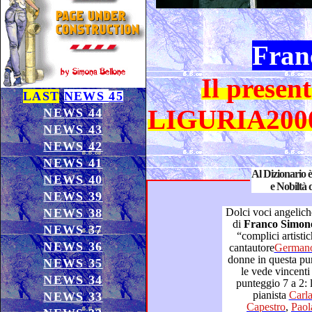
Fran
Il present
LAST
NEWS
45
LIGURIA2000
NEWS 44
NEWS 43
NEWS 42
NEWS 41
Al Dizionario 
NEWS 40
e Nobiltà 
NEWS 39
NEWS 38
Dolci voci angelich
di
Franco Simo
NEWS 37
“complici artistiche” e colte note d’autore con il
NEWS 36
cantautore
donne in questa puntata, per una par
NEWS 35
le vede vin
NEWS 34
punteggio 7 a 2: 
pianista
NEWS 33
Capestro
,