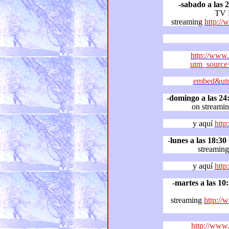
-sabado a las 
TV
streaming
http:/
http://www.
utm_source
embed&utm
-
domingo a las 24
on streami
y aquí
http
-
lunes a las 18:30
(ho
streaming
y aquí
http
-martes a las 10
streaming
http:/
http://www.