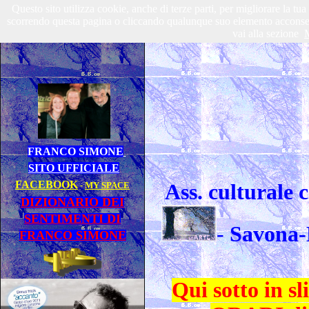
Questo sito utilizza cookie, anche di terze parti, per migliorare la tu
scorrendo questa pagina o cliccando qualunque suo elemento acconsenti
vai alla sezione
M
FRANCO SIMONE
SITO UFFICIALE
FACEBOOK
-
MY SPACE
Ass. culturale
DIZIONARIO DEI
SENTIMENTI DI
-
Savona-
FRANCO SIMONE
Qui sotto in 