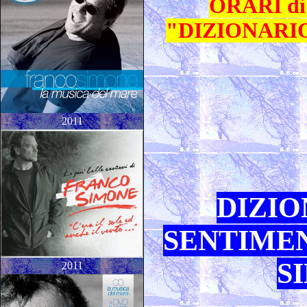
ORARI di 
"DIZIONARIO
2011
DIZIO
SENTIMEN
S
2011