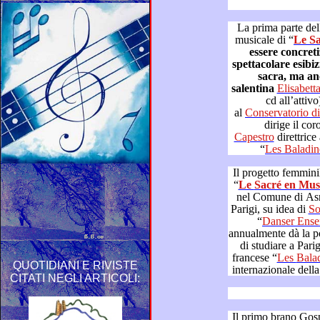
La prima parte della puntata è
musicale di “
Le
essere concretizzato in
spettacolare esibizione non solo canora di musica
sacra, ma anc
salentina
cd all’attivo) e Do
al
Co
dirige il co
Capestro
“
Les Baladi
Il progetto femminile italo-
“
Le Sacré en Mu
nel Comune di Asnières-sur-Seine, città a 2 km da
Parigi, su idea di
“
Danser 
annualmente dà la possibilità anche ai ballerini italiani
di studiare a Parig
francese “
Les Bal
QUOTIDIANI E RIVISTE
CITATI NEGLI ARTICOLI:
Il primo brano Gosp