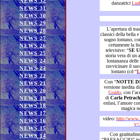
NEWS 32
danzatrici
NEWS 31
NEWS 30
NEWS 29
L’apertura di trasmissione h
NEWS 28
classici della bella e vecchia “Mamma Rai”, ormai un
NEWS 27
sogno lontano, con un bra
certamente la lista d’onore delle migliori
NEWS 26
televisive: “
SE 
NEWS 25
storia vera di un amico separato che soffre per la
NEWS 24
lontananza delle figlia, co
ravvicinare il suo affetto, se pur in un futuro o
NEWS 23
lontano (cd “
NEWS 22
Con “
NOTTE D
NEWS 21
versione inedita d
NEWS 20
Guido
, con l’accompagnamento al pianoforte
NEWS 19
di
Carla Petrac
enfasi, l’amore coronato dai desideri a
NEWS 18
ma
NEWS 17
video:
http://www
NEWS 16
v=
NEWS 15
Con gratitudine per la be
NEWS 14