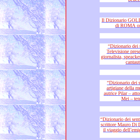
Il Dizionario GOLD di 
“Dizionario dei sentimen
Televisione presentano: il fiume della Musica –
giornalista, speacker radiofonic
“Dizionario dei sentimenti
artigiane della musica e del teatro – cantante ed
autrice Pilar – attore, musi
“Dizionario dei sentimenti”: chitarris
scrittore Mauro Di Domenico – la forza della musica:
il viaggio dell’emigrazione e la res