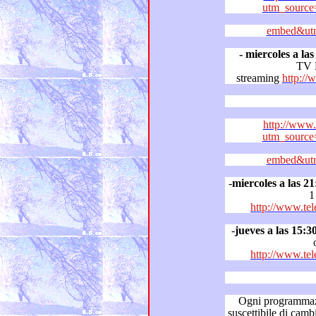
utm_source
embed&utm
- miercoles a la
TV
streaming
http:/
http://www.
utm_source
embed&utm
-
miercoles a las 21
1
http://www.tel
-
jueves a las 15:3
http://www.tel
Ogni programmazione tel
suscettibile di cambiamenti in base alle variazioni del