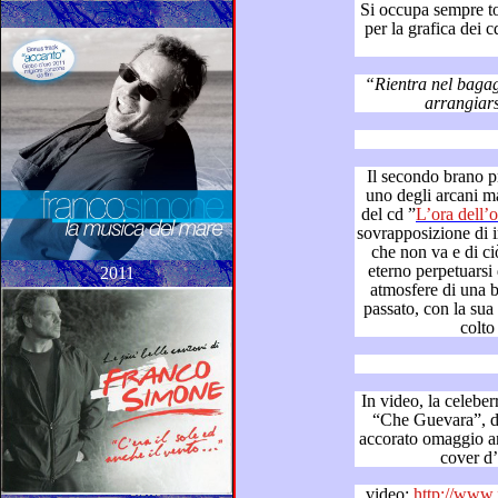
Si occupa sempre totalmente
per la grafica dei cd, del suo sito web, perchè come
“Rientra nel bagaglio tecni
uno degli arcani maggiori dei tarocchi di Marsiglia,
del cd ”
L’ora d
sovrapposizione di immagini di denunce sociali di ciò
che non va e di ciò che av
eterno perpetuarsi della vita terrena nell’aldilà, con
2011
atmosfere di una ballata al 
passato, con la sua voce imponente che ne ricama il
colto
In video, la celeber
“Che Guevara”, di Carlos Puebla (1965), è il suo
accorato omaggio annuale alla ret
co
video:
http://www