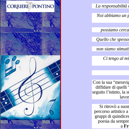
Noi abbiamo un potere:
Ci tengo al mio orgog
Con la sua “meravigliosa follia”,
diffidare di quelli “normali” perché prevedibili, ha
seguito l’istinto, la sua chiamata artistica, lasci
lavor
Si ritrovò a suonare nei l
percorso artistico a 30 anni, e concorsi artistici con i
gruppi di quindicenni, ma p
poesia da sempre redatta fin da bambino, anc
a