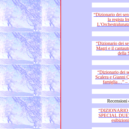
“Dizionario dei sentimenti”: l’attor
la regista Irma Immacolata Palazzo –
“Dizionario dei sentimenti
Magri e il cantautore Gianluca Rebuzzi – I talenti
della
“Dizionario dei sentiment
Scalera e Gianni Quinto di “Travolti da un’insolita
Recensioni 
“DIZIONARIO 
SPECIAL DUETTI fi