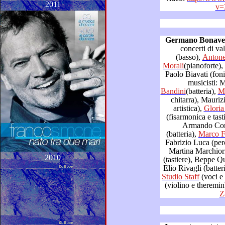
2011
v=
Germano Bonave
concerti di valid
(basso),
Morali
(pianoforte),
Paolo Biavati (fonico). In p
Bandini
(batteria),
chitarra), Maurizio Biancani
artistica),
(fisarmonica e tast
Armando Cors
(batteria),
Ma
Fabrizio Luca (per
Martina Marchiori (violoncello), Stefano Melone
2010
(tastiere), Beppe Quirici (basso e direzione
Elio Rivagli (batte
Studio Staff
(voci e programmazione), Valeria Sturba
(violino e theremin
Z