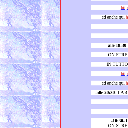
http
ed anche qui
h
-alle 18
ON STR
IN TUTTO 
http
ed anche qui
h
-10:30
ON STR