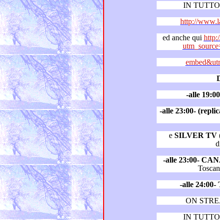
IN TUTTO 
http://www.
ed anche qui
http:
utm_source
embed&utm
-alle 19:
-alle 23:00- (rep
e
SILVER TV
(
d
-alle 23:00- CA
-alle 24:0
ON STR
IN TUTTO 