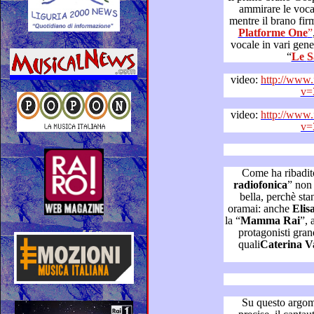
ammirare le vocalità angeliche di queste artiste,
Platforme One
”
, ha confe
vocale in vari generi musicali: e
“
L
video:
http://www
v=
video:
http://www
v=
Come ha ribadit
radiofonica
” non passa 
bella, perchè stanno scomparendo le belle cose
oramai: anche
Elis
la “
Mamma Rai
”, ai suoi esordi, invece, aveva come
protagonisti grandi artisti
quali
Caterina Valente, Louis Amstrong, Ella
Su questo argomento