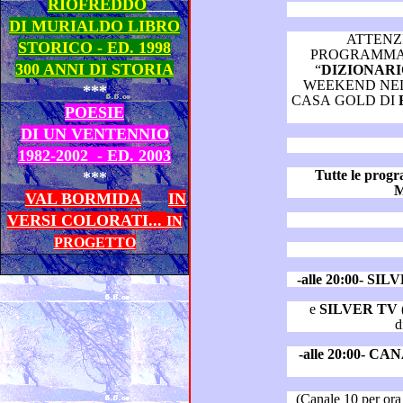
RIOFREDDO
DI MURIALDO LIBRO
ATTENZ
STORICO - ED. 1998
PROGRAMMAZIONI AUT
300 ANNI DI STORIA
“
WEEKEND NEL SALOTTO MUSICALE
***
CASA GOLD DI
POESIE
DI UN VENTENNIO
1982-2002 - ED. 2003
Tutte le pro
***
M
VAL BORMIDA
IN
VERSI COLORATI...
IN
PROGETTO
-alle 20:00- SI
e
SILVER TV
d
-alle 20:00- C
(Canale 10 per ora trasmette le