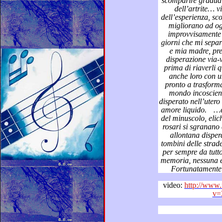
scomparire graduale del rimpianto, dell
dell’artrite… vivere 
dell’esperienza, scoprire che i miei polmoni bruciati
migliorano ad ogni si
giorni che mi separano dal riabbrac
e mia madre, preceduti da un lungo periodo di
disperazione via-via crescen
prima di riaverli qui, consumati e stanchi e delusi,
anche loro con un m
mondo incosciente, coccolato… un ultim
disperato nell’utero di mia madre, un tunnel verso un
amore liquido.
…e dopo? Smembrarsi ne
del minuscolo, eliche disossiribonucleiche che come
rosari si sgranano al ritmo della vita, un’eco che si
allontana disperdendosi come acque reflue nei
per sempre da tutto con un a
m
video:
http://www
v=