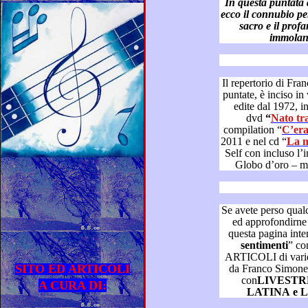
In questa puntata del “Dizi
ecco il connubio perfetto di nobiltà musicale, dove il
sacro e il profano, esalt
Il repertorio di Franco Simone, ca
puntate, è inciso in varie pubblicazioni discografiche
edite dal 1972, in ultimo, nel suo cofanetto c
dvd
“
Nat
compilation “
2011 e nel cd “
L
Self co
Se avete perso qualche puntata 
ed approfondirne la visione, tornate a consultare
sentimenti
” con V
ARTICOLI di varie testate giornalistiche scritti 
SITO ED ARTICOLI
da Franco Simone – in con
con
LIVEST
A CURA DI: