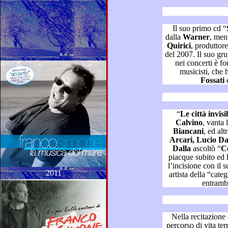
Il suo primo cd “
dalla
Warner
, me
Quirici
del 2007. Il suo gruppo musicale che lo accompagna
nei concerti è formato da una 
m
Fossati
“
Le città invisib
Calvino
, vanta
Biancani
Arca
Dalla
ascoltò “
C
piacque subito ed ha poi in seguito collaborato per
l’incisione con il
2011
artista della “categoria dei matti”, un po’
entrambi
Nella recitazione 
percorso di vita terrena umana all’incontrario, in cui