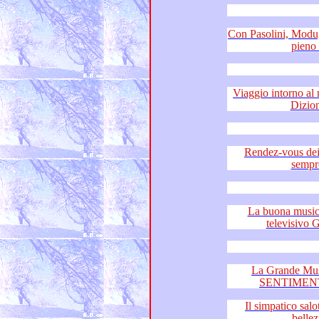
Con Pasolini, Modugno e Jovan
Viaggio intorno al mondo c
Rendez-vous dei sentim
La buona musica è 
La Grande Mu
SENTIMENT
Il simpatico salotto
bellez