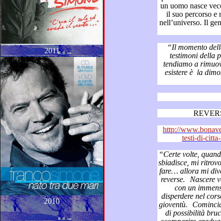
un uomo nasce vecchio per migliorar
il suo percorso e morire bambino confondendosi
nell’universo. Il genere umano ha inizio dall’ “amore
“Il momento della nasc
2011
testimoni della potenza del gest
tendiamo a rimuoverla a dimenticarcene: il nostro
esistere è la dimostrazione che 
REVERSE
http://www.bonaver
testi-di-citt
“Certe volte, quando le ore si ferm
sbiadisce, mi ritrovo alla scrivania senza più nulla da
fare… allora mi diverto ad immagina
reverse.
Nascere vecchio, resuscitando dalla morte
con un immenso bagag
disperdere nel corso degli anni così come scivol
2010
gioventù.
Cominciare la vita con una bis
di possibilità bruciate affrontando con serenità lo