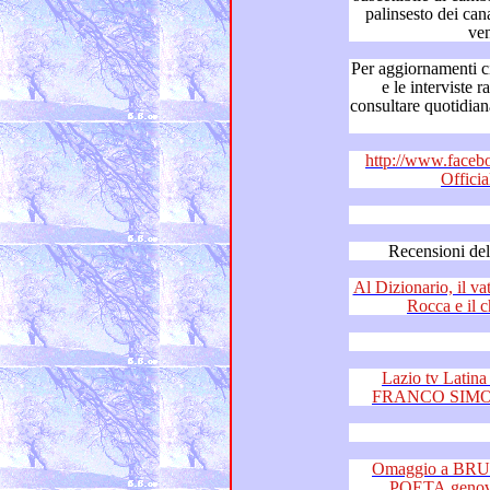
palinsesto dei canali in cui le 
Per aggiornamenti circa il “Dizionario de
e le interviste radiofoniche a Franco Simone,
consultare quotidianamente “Franco Si
http://www.faceb
Offici
Al Dizionario, il vaticanista di R
Ro
Lazio tv Latina e F
Omaggio a BRUNO 