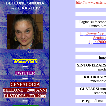
http://www.caarteiv.it/dizionario 
BELLONE SIMONA
CAARTEIV
PRES.
Pagina su facebook “Diz
http://www.faceb
Sentime
liguria20
Impe
FACEBOOK
SINTONIZZARS
***
mode
TWITTER
RICORDARS
***
GENEALOGIA
GUSTARSI
tutte le puntate del “Dizion
BELLONE
2000 ANNI
sentime
DI STORIA - ED. 2009
***