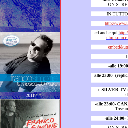
ON STR
IN TUTTO 
http://www.
ed anche qui
http:
utm_source
embed&utm
-alle 19:
-alle 23:00- (rep
e
SILVER TV
(
d
2011
-alle 23:00- CA
-alle 24:0
ON STR