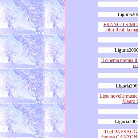
Liguria20
FRANCO SIMON
Liguria2000
Il cinema premia il cantaut
co
Liguria200
Liete novelle musicali in ar
Liguria200
Il bel PAESAGG
famosa CANZONE ITALIA