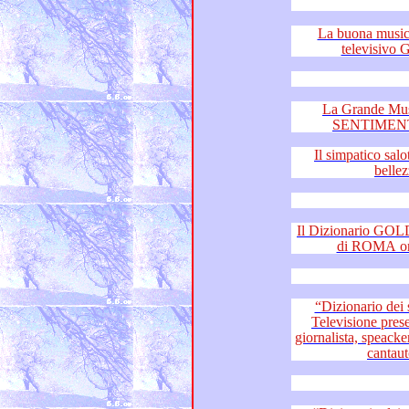
La buona musica è 
La Grande Mu
SENTIMENT
Il simpatico salotto
bellez
Il Dizionario GOLD di 
“Dizionario dei sentimen
Televisione presentano: il fiume della Musica –
giornalista, speacker radiofonic