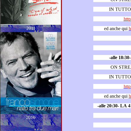
IN TUTTO 
http
2011
ed anche qui
h
-alle 18
ON STR
IN TUTTO 
http
ed anche qui
h
2010