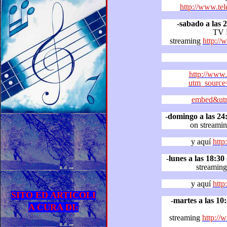
http://www.tel
-sabado a las 
TV
streaming
http:/
http://www.
utm_source
embed&utm
-
domingo a las 24
on streami
y aquí
http
-
lunes a las 18:30
(ho
streaming
y aquí
http
SITO ED ARTICOLI
-martes a las 10
A CURA DI:
streaming
http:/