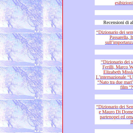
“Dizionario dei sentimenti”: 
Passarella, Italo Mastrolia – Il
“Dizionario dei sentime
Ferilli, Marco Werba, Fernando Fr
Elizabeth Missland, fans di Franco Simone –
L’internazionale “Un amore così
“Nato tra due mari” e il Globo d’oro “Accanto” del
film “
“Dizionario dei Sentimenti”:
e Mauro Di Dome
partenopei ed omaggio a Morricone, Totò, Lucio
B