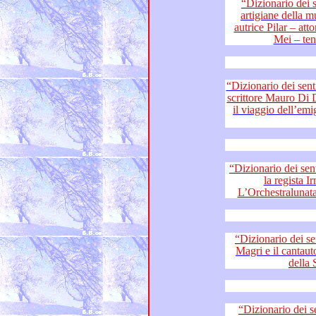
“Dizionario dei sentimenti
artigiane della musica e del teatro – cantante ed
autrice Pilar – attore, musi
“Dizionario dei sentimenti”: chitarris
scrittore Mauro Di Domenico – la forza della musica:
il viaggio dell’emigrazione e la res
“Dizionario dei sentimenti”: l’attor
la regista Irma Immacolata Palazzo –
“Dizionario dei sentimenti
Magri e il cantautore Gianluca Rebuzzi – I talenti
della
“Dizionario dei sentiment