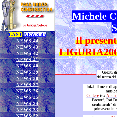
Michele C
S
LAST
NEWS
45
Il present
NEWS 44
NEWS 43
LIGURIA200
NEWS 42
NEWS 41
NEWS 40
NEWS 39
Gold tv d
del teatro dei
NEWS 38
NEWS 37
Inizia il mese di aprile in
NEWS 36
musica
Cortese
(ex
Aram 
NEWS 35
NEWS 34
sentimenti
” d
NEWS 33
NEWS 32