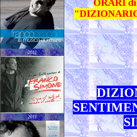
ORARI di 
"DIZIONARIO
2011
DIZIO
SENTIMEN
2011
S