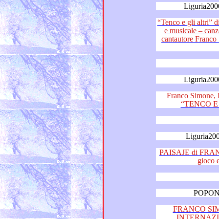
Liguria200
“Tenco e gli altri” di Paolo Logl
e musicale – canzoni di Luigi Tenco eseguite dal
cantautore Franco Simone e da
Liguria200
Franco Simone, Paol
Liguria200
PAISAJE di FRANCO SI
POPON 
FRANCO SI
INTERNAZ