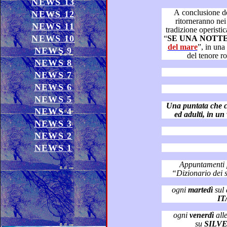
NEWS 13
A conclusione della punta
NEWS 12
ritorneranno nei canoni classici melodici dell
NEWS 11
tradizione operistica, con il
NEWS 10
“
SE UNA NOTT
del mare
”, in una versione lirica imponente a cura
NEWS 9
del tenore 
NEWS 8
NEWS 7
NEWS 6
NEWS 5
Una puntata che conquisterà s
NEWS 4
NEWS 3
NEWS 2
NEWS 1
Appuntamenti princ
“
ogni
martedì
IT
ogni
venerdì
all
su
SILV