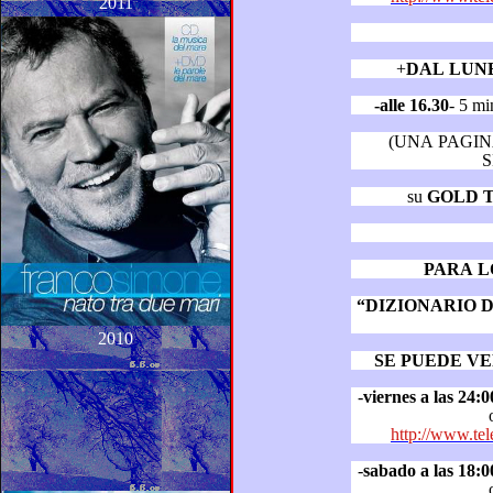
2011
+
DAL LUN
-alle 16.30
- 5 
(UNA PAGIN
S
su
GOLD 
PARA L
“DIZIONARIO DEI 
2010
SE PUEDE VE
-
viernes a las 24:0
http://www.tel
-
sabado a las 18:0