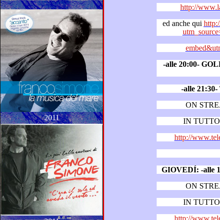
http://www.
ed anche qui
http:
utm_source
embed&utm
-alle 20:00- G
-alle 21:
ON STR
2011
IN TUTTO 
http://www.tel
GIOVEDÍ:
-
ON STR
IN TUTTO 
http://www.tel