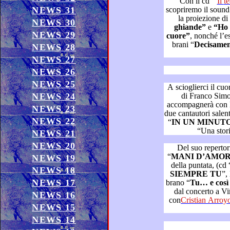
Con il cd “
Il
NEWS 31
scopriremo il sound rock che profuma di 
la proiezione d
NEWS 30
ghiande”
e
“Ho scordato
NEWS 29
cuore”
, nonché l’esecuzione dal vivo di altri tre suoi
brani “
NEWS 28
NEWS 27
NEWS 26
NEWS 25
A scioglierci il cuore, un duett
NEWS 24
di Franco Simone con Michele Cortese che
accompagnerà con la sua chit
NEWS 23
due cantautori salentini ci conquisteranno con il brano
NEWS 22
“
IN UN MINUT
NEWS 21
NEWS 20
Del suo repertorio as
“
MANI D’AMO
NEWS 19
della puntata, (cd 
NEWS 18
SIEMPRE TU
”, la 
NEWS 17
brano “
Tu… e co
dal concerto a Viña del Mar in Chile , ne
NEWS 16
con
Cristian Arroy
NEWS 15
NEWS 14