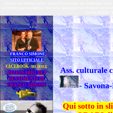
Questo sito utilizza cookie, anche di terze parti, per migliorare la tu
scorrendo questa pagina o cliccando qualunque suo elemento acconsenti
vai alla sezione
M
FRANCO SIMONE
SITO UFFICIALE
FACEBOOK
-
MY SPACE
Ass. culturale
DIZIONARIO DEI
SENTIMENTI DI
-
Savona-
FRANCO SIMONE
Qui sotto in 