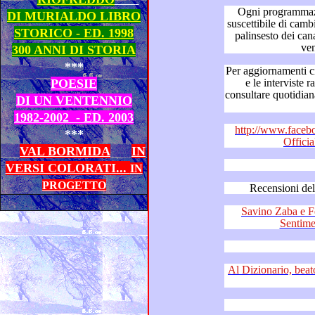
Ogni programmazione tel
DI MURIALDO LIBRO
suscettibile di cambiamenti in base alle variazioni del
STORICO - ED. 1998
palinsesto dei canali in cui le 
300 ANNI DI STORIA
***
Per aggiornamenti circa il “Dizionario de
POESIE
e le interviste radiofoniche a Franco Simone,
consultare quotidianamente “Franco Si
DI UN VENTENNIO
1982-2002 - ED. 2003
http://www.faceb
***
Offici
VAL BORMIDA
IN
VERSI COLORATI...
IN
PROGETTO
Savino Zaba e Felice Re
Al Dizionario, beato a chi ti Puglia,