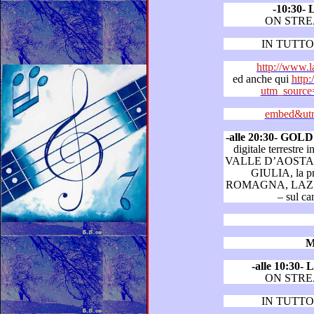
-10:30
ON STR
IN TUTTO 
http://www.
ed anche qui
http:
utm_source
embed&utm
-alle 20:30- GO
digitale terrestre in LOMBARDIA, PIEMONT
VALLE D’AOSTA, VENETO, FRIULI VENE
GIULIA, la provincia di Trento, EMILIA
ROMAGNA, LAZIO, CAMPANIA, SARDEGNA
– s
M
-alle 10:3
ON STR
IN TUTTO 