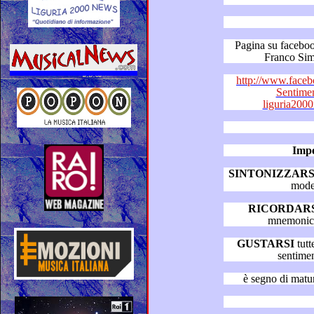
Pagina su facebook “Diz
http://www.faceb
Sentime
liguria20
Impe
SINTONIZZARS
mode
RICORDARS
GUSTARSI
tutte le puntate del “Dizion
sentime