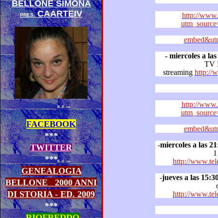
BELLONE SIMONA
CAARTEIV
http://www.
PRES.
utm_source
embed&utm
- miercoles a la
TV
streaming
http:/
http://www.
utm_source
FACEBOOK
embed&utm
***
-
miercoles a las 21
TWITTER
1
***
http://www.tel
GENEALOGIA
-
jueves a las 15:3
BELLONE
2000 ANNI
DI STORIA - ED. 2009
http://www.tel
***
RIOFREDDO