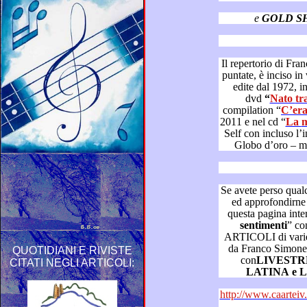
e
GOLD S
Il repertorio di Franco Simone, ca
puntate, è inciso in varie pubblicazioni discografiche
edite dal 1972, in ultimo, nel suo cofanetto c
dvd
“
Nat
compilation “
2011 e nel cd “
L
Self co
Se avete perso qualche puntata 
ed approfondirne la visione, tornate a consultare
sentimenti
” con V
ARTICOLI di varie testate giornalistiche scritti 
da Franco Simone – in con
QUOTIDIANI E RIVISTE
con
LIVEST
CITATI NEGLI ARTICOLI:
http://www.caarteiv.it/dizionario 