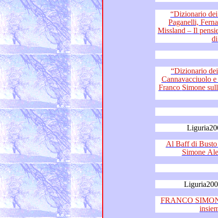
“Dizionario dei Sentime
Paganelli, Fernando Fratarcangeli e
Missland – Il pensiero di Franco Simone sul Festival
d
“Dizionario dei Se
Cannavacciuolo e Carlo D’Andrea - I
Franco Simone sulla situazione della musica italiana
Liguria20
Al Baff di Busto Arsizio, 
Liguria20
FRANCO SIMON
insi