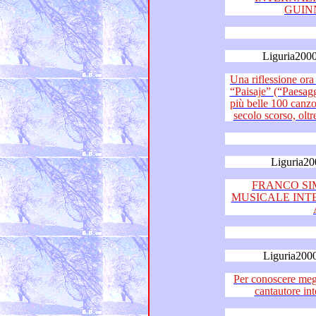
Liguria2000
Una riflessione ora é dovuta:
“Paisaje” (“Paesaggio”) di Franco Simone una delle
più belle 100 canzoni nazionali ed internazion
Liguria20
FRANCO SI
MUSICALE INTERNAZIONALE DESTINATA
Liguria200
Per conoscere meglio mus
can