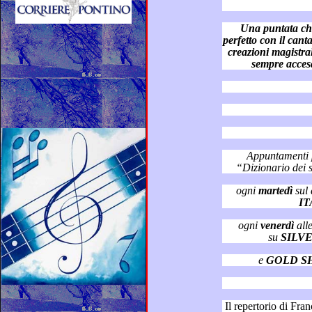
Una puntata che ha
perfetto con il cantautorato di ogni genere ed epoca:
creazioni magistrali in cui la poesi
sempre
Appuntamenti princ
“
ogni
martedì
IT
ogni
venerdì
all
su
SILV
e
GOLD S
Il repertorio di Franco Simone, ca