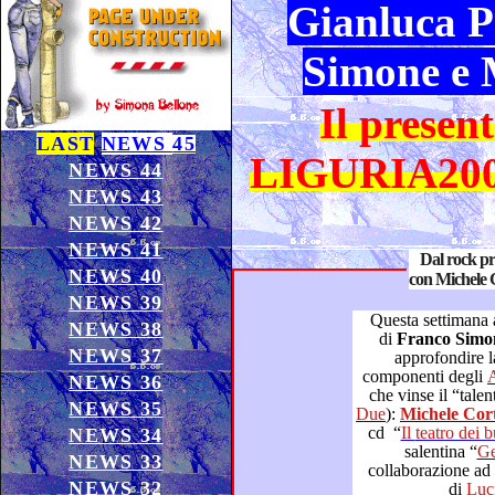
Gianluca P
Simone e 
Il present
LAST
NEWS
45
LIGURIA200
NEWS 44
NEWS 43
NEWS 42
NEWS 41
Dal rock pr
NEWS 40
con Michele C
NEWS 39
Questa settimana 
NEWS 38
di
Franco Si
NEWS 37
approfondire la c
componenti degli
NEWS 36
che vinse il “tale
NEWS 35
Due
):
Michele 
cd “
Il teatro dei 
NEWS 34
salentina “
NEWS 33
collaborazione ad esempio di m
NEWS 32
di