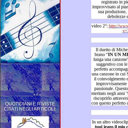
registrato in pieno realit
improvvisato al pianoforte, il brano più classico della
sua produzione, in cui 
video 2°:
http://ww
v=
Il duetto di Michele Cortese
brano “
IN 
lunga una canzone”) è stato verame
suggestivo con le due voci alternate nei versi e il
perfetto accompagnamento alla
una canzone in cui Simone ha descritto poeticamente,
il coinvolgimento emotivo di un uomo intrappolato
improvvisamente in una sto
passionale. Questo brano, non ha avuto il succes
meritato negli anni ’90, ma sa
riscoprirlo attraverso un’altra incisione, ad esempio,
QUOTIDIANI E RIVISTE
CITATI NEGLI ARTICOLI:
In un altro videocli
tuo