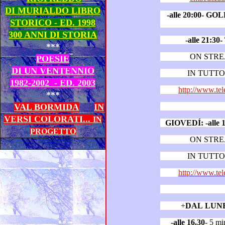
DI MURIALDO LIBRO
-alle 20:00- G
STORICO - ED. 1998
300 ANNI DI STORIA
-alle 21:
***
ON STR
POESIE
DI UN VENTENNIO
IN TUTTO 
1982-2002 - ED. 2003
http://www.tel
***
VAL BORMIDA
IN
VERSI COLORATI...
IN
GIOVEDÍ:
-
PROGETTO
ON STR
IN TUTTO 
http://www.tel
+
DAL LUN
-alle 16.30
- 5 