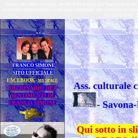
Questo sito utilizza cookie, anche di terze parti, per migliorare la tu
scorrendo questa pagina o cliccando qualunque suo elemento acconsenti
vai alla sezione
M
FRANCO SIMONE
SITO UFFICIALE
FACEBOOK
-
MY SPACE
Ass. culturale
DIZIONARIO DEI
SENTIMENTI DI
-
Savona-
FRANCO SIMONE
Qui sotto in 