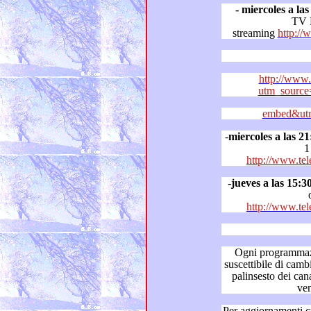
- miercoles a la
TV
streaming
http:/
http://www.
utm_source
embed&utm
-
miercoles a las 21
1
http://www.tel
-
jueves a las 15:3
http://www.tel
Ogni programmazione tel
suscettibile di cambiamenti in base alle variazioni del
palinsesto dei canali in cui le 
Per aggiornamenti circa il “Dizionario de