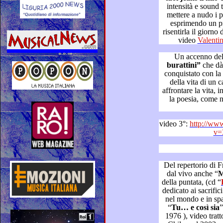
intensità e sound trascinante
mettere a nudo i propri sentimenti per una donna,
esprimendo un pretesto 
risentirla il giorno dopo di una notte importante (nel
video
Un accenno del
burattini”
che dà il titolo al cd, ci ha
conquistato con la poesia e la m
della vita di un cantautore fatto di maschere per
affrontare la vita, in cui è possibile scop
la poesia, come nel ricordo degli ingenui giochi
video 3°:
http://ww
v=
Del repertorio di Franco Sim
dal vivo anche “
della puntata, (cd “
dedicato ai sacrifici degli emigranti italia
nel mondo e in s
“
Tu… e così sia
” LP “Il poeta con la
1976 ), video tratto dal concerto a Viña del Mar in