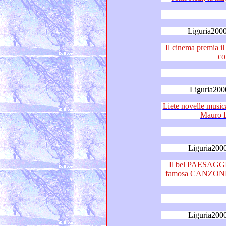
Liguria2000
Il cinema premia il cantaut
co
Liguria200
Liete novelle musicali in ar
Liguria200
Il bel PAESAGG
famosa CANZONE ITALIA
Liguria200