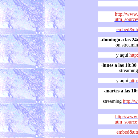
http://www.
utm_source
embed&utm
-
domingo a las 24
on streami
y aquí
http
-
lunes a las 18:30
(ho
streaming
y aquí
http
-martes a las 10
streaming
http:/
http://www.
utm_source
embed&utm