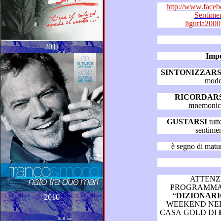
http://www.faceb
Sentime
liguria20
2011
Impe
SINTONIZZARS
mode
RICORDARS
GUSTARSI
tutte le puntate del “Dizion
sentime
ATTENZ
PROGRAMMAZIONI AUT
“
2010
WEEKEND NEL SALOTTO MUSICALE
CASA GOLD DI