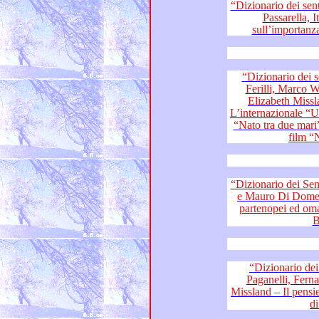
“Dizionario dei sentimenti”: 
Passarella, Italo Mastrolia – Il
“Dizionario dei sentime
Ferilli, Marco Werba, Fernando Fr
Elizabeth Missland, fans di Franco Simone –
L’internazionale “Un amore così
“Nato tra due mari” e il Globo d’oro “Accanto” del
film “
“Dizionario dei Sentimenti”:
e Mauro Di Dome
partenopei ed omaggio a Morricone, Totò, Lucio
B
“Dizionario dei Sentime
Paganelli, Fernando Fratarcangeli e
Missland – Il pensiero di Franco Simone sul Festival
d