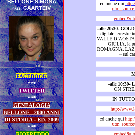
BELLONE SIMONA
ed anche qui
http:
CAARTEIV
utm_source
PRES.
embed&utm
-alle 20:30- GO
digitale terrestre in LOMBARDIA, PIEMONT
VALLE D’AOSTA, VENETO, FRIULI VENE
GIULIA, la provincia di Trento, EMILIA
ROMAGNA, LAZIO, CAMPANIA, SARDEGNA
– s
M
FACEBOOK
***
-alle 10:3
ON STR
TWITTER
***
IN TUTTO 
GENEALOGIA
http://www.
BELLONE
2000 ANNI
ed anche qui
http:
DI STORIA - ED. 2009
utm_source
***
RIOFREDDO
embed&utm