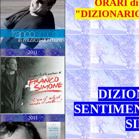
ORARI di 
"DIZIONARIO
2011
DIZIO
SENTIMEN
2011
S