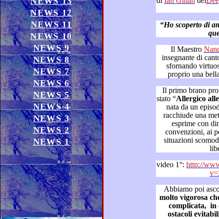
NEWS 13
di
Ian Gillan
dei
NEWS 12
NEWS 11
“Ho scoperto di amare il can
que
NEWS 10
NEWS 9
Il Maestro
insegnante di canto: un Salento che sta
NEWS 8
sfornando virtuosi talenti musicali, e Cortese ha
NEWS 7
NEWS 6
Il primo brano proiettato
NEWS 5
stato “
Allerg
NEWS 4
nata da un episodio simpatico fra amici,
racchiude una metafora i
NEWS 3
esprime con dinamica allegria, 
NEWS 2
convenzioni, ai personagg
situazioni scomode che condizionano la vogl
NEWS 1
lib
video 1°:
http://ww
v=
Abbiamo poi ascol
molto vigorosa che sottol
complicata, in cui l’orgoglio crea s
ostacoli e