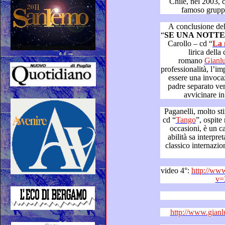
A conclusione della pu
“
SE UNA NOTTE
”
Carollo – cd “
lirica della can
romano
professionalità, l’imperiosità a que
essere una invocazione di richiesta d’amore di un
padre separato verso una figl
Paganelli, molto stimato ne
cd “
Tango
”, ospite nel Dizionario di Simone in varie
occasioni, è un cantante mo
abilità sa interpretare brani sia del repertorio lirico
classico internazionale, sia del cantautorato italiano
video 4°:
http://ww
v=
http://www.gianl