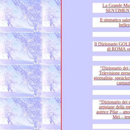
La Grande Mu
SENTIMENT
Il simpatico salotto
bellez
Il Dizionario GOLD di 
“Dizionario dei sentimen
Televisione presentano: il fiume della Musica –
giornalista, speacker radiofonic
“Dizionario dei sentimenti
artigiane della musica e del teatro – cantante ed
autrice Pilar – attore, musi