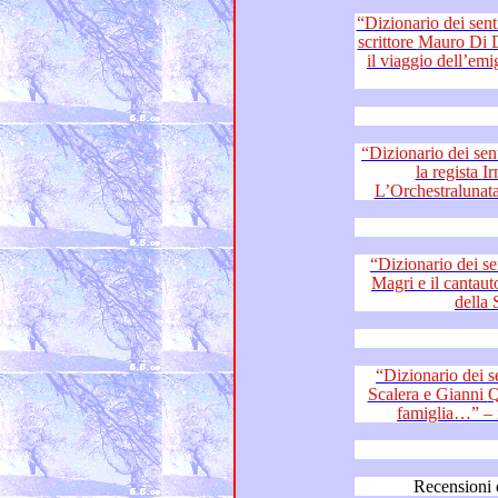
“Dizionario dei sentimenti”: chitarris
scrittore Mauro Di Domenico – la forza della musica:
il viaggio dell’emigrazione e la res
“Dizionario dei sentimenti”: l’attor
la regista Irma Immacolata Palazzo –
“Dizionario dei sentimenti
Magri e il cantautore Gianluca Rebuzzi – I talenti
della
“Dizionario dei sentiment
Scalera e Gianni Quinto di “Travolti da un’insolita
Recensioni 