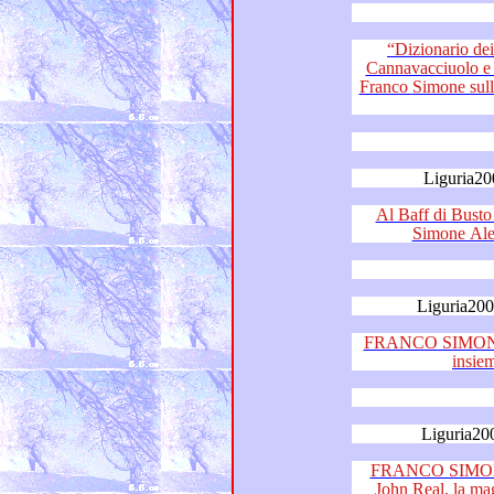
“Dizionario dei Se
Cannavacciuolo e Carlo D’Andrea - I
Franco Simone sulla situazione della musica italiana
Liguria20
Al Baff di Busto Arsizio, 
Liguria20
FRANCO SIMON
insi
Liguria20
FRANCO SIMON