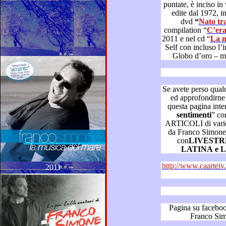
puntate, è inciso in varie pubblicazioni discografiche
edite dal 1972, in ultimo, nel suo cofanetto c
dvd
“
Nat
compilation “
2011 e nel cd “
L
Self co
Se avete perso qualche puntata 
ed approfondirne la visione, tornate a consultare
sentimenti
” con V
ARTICOLI di varie testate giornalistiche scritti 
da Franco Simone – in con
con
LIVEST
http://www.caarteiv.it/dizionario 
2011
Pagina su facebook “Diz