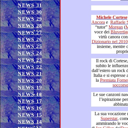
NEWS 31
NEWS 30
Michele Cortese
NEWS 29
Ancora
e
R
NEWS 28
“tutor”
Morgan
(
voce dei
Bluvertig
NEWS 27
virtù canora 
NEWS 26
Dizionario nel 2010
, una 
NEWS 25
insieme, mentre ora conti
NEWS 24
NEWS 23
Il rock di Cortese, dai natali
subito le influ
NEWS 22
dall’estero un rock di sperimentazione che approd
NEWS 21
NEWS 20
la
Premiata
soccors
NEWS 19
NEWS 18
Le sue canzoni nascono di not
l’ispirazione per i suoi testi, ai quali viene p
NEWS 17
abbinata
NEWS 16
NEWS 15
Superstar
, come ha dichiarat
NEWS 14
ammirando le voci protagoniste del film musical,