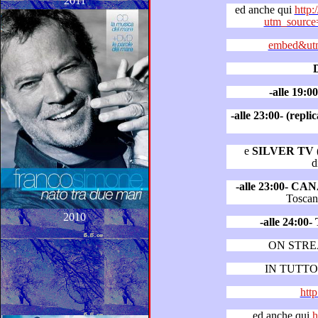
2011
ed anche qui
http:
utm_source
embed&utm
-alle 19:
-alle 23:00- (rep
e
SILVER TV
(
d
-alle 23:00- CA
2010
-alle 24:0
ON STR
IN TUTTO 
http
ed anche qui
h