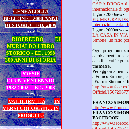
CARA DROGA di Fr
***
internazionale di o
GENEALOGIA
Liguria2000news – 
BELLONE
2000 ANNI
FIUME GRANDE di Fra
intern
DI STORIA - ED. 2009
Liguria2000news – 
***
LA CASA IN VIA 
RIOFREDDO
DI
MURIALDO LIBRO
Ogni programmazione televisiva è suscettibile di
STORICO - ED. 1998
cambiamenti in base alle variazioni del palinsesto 
300 ANNI DI STORIA
canali in cui le puntate ed intervi
trasmesse.
***
Per aggiornamenti circa il “Dizionario dei sentimenti”
POESIE
a Franco Simone, consultare quotidianamente
DI UN VENTENNIO
“Franco Simon
http://www.facebo
1982-2002 - ED. 2003
Official/15672067
***
VAL BORMIDA
IN
FRANCO SIMON
http://www.francosi
VERSI COLORATI...
IN
FRANCO SIMON
PROGETTO
FACEBOOK
http://www.facebo
Official/15672067