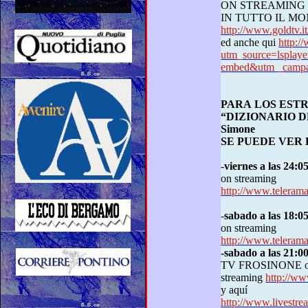
ON STREAMING
IN TUTTO 
http://www.goldtv
ed anche qui
http:/
utm_source=lspla
embed&utm _campai
PARA LOS EST
“DIZIONARIO DEI 
Simone
SE PUEDE VER 
-
viernes a las 24:0
on streaming
http://www.telerama
-
sabado a las 18:0
on streaming
http://www.telerama
-sabado a las 21:00
TV
FROSINONE
streaming
http://w
y aquí
http://www.livestre