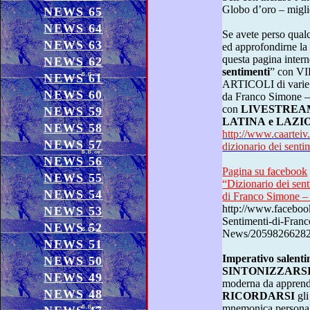
Globo d
NEWS 65
NEWS 64
Se avete perso qualche puntata o volete rispolverarne
NEWS 63
ed approfondirne la visione, tornate a consultar
questa pagina int
NEWS 62
sentimenti
” con VIDEO – INTERVISTE –
NEWS 61
ARTICOLI di varie testate giornalistiche scritti su e
NEWS 60
da Franco Simone – in contin
con
LIVESTREA
NEWS 59
LATINA e LAZI
NEWS 58
http://www.caarteiv.
NEWS 57
dizionario d
NEWS 56
Pagina su facebook
NEWS 55
“Dizionario dei sen
NEWS 54
di Franco Simone 
http://www.faceboo
NEWS 53
Sentimenti-di-Fra
NEWS 52
News/2059826628
NEWS 51
Imperativo salenti
NEWS 50
SINTONIZZARS
NEWS 49
moderna da appren
NEWS 48
RICORDARSI
gli appuntamenti è fac
mnemonica p