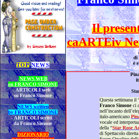
Il presen
caARTEiv New
di
è 
TOP
NEWS
NEWS WEB
i
on FRANCO SIMONE
ARTICOLI web
Sta
su Franco Simone
Questa settimana il 
Franco Simone
ci 
NEWS written
nell’incanto dell’eleganza del mu
by FRANCO SIMONE
italo-americano
ARTICOLI scritti
vocale ed interpretazione” per il “Canto e Musical”
da Franco Simone
della
“
Star Ros
di Spettacolo
DIZIONARIO
Suore Orsoline dell