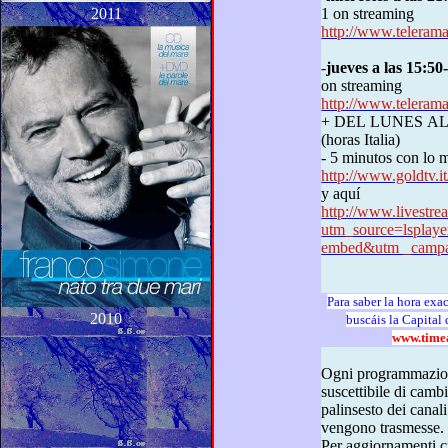
2011
1 on streaming
http://www.telerama
-
jueves a las 15:50
on streaming
http://www.telerama
+ DEL LUNES AL DOMINGO A LOS 16:
(horas Italia)
- 5 minutos
http://www.goldtv
y
aquí
http://www.livestr
utm_source=lspla
embed&utm _campai
2010
www.time
Ogni programmazione televisiva e radiofonica è
suscettibile di cambiamenti in base alle variazioni del
palinsesto dei canali in cui le punt
vengono trasmesse.
Per aggiornamenti circa il “Dizionario dei sentimenti”