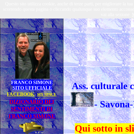
Questo sito utilizza cookie, anche di terze parti, per migliorare la tu
scorrendo questa pagina o cliccando qualunque suo elemento acconsenti
vai alla sezione
M
FRANCO SIMONE
Ass. culturale
SITO UFFICIALE
FACEBOOK
-
MY SPACE
DIZIONARIO DEI
-
Savona-
SENTIMENTI DI
FRANCO SIMONE
Qui sotto in 