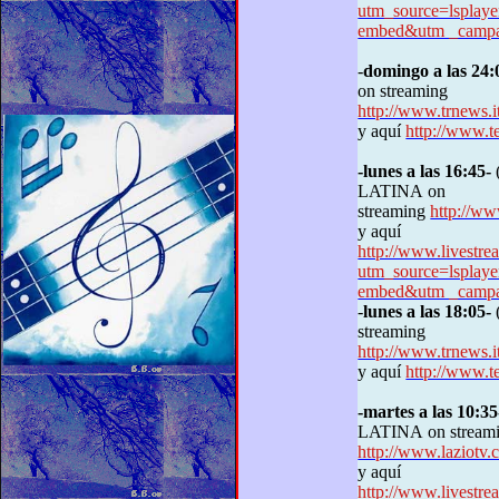
utm_source=lspla
embed&utm _campai
-
domingo a las 2
on streaming
http://www.trnews.i
y aquí
http://www.t
-lunes a las 16:45-
(
LATINA on
streaming
http://w
y aquí
http://www.livestre
utm_source=lspla
embed&utm _campai
-
lunes a las 18:05-
(
streaming
http://www.trnews.i
y aquí
http://www.t
-martes a las 10:35
LATINA on
stream
http://www.laziot
y aquí
http://www.livestre