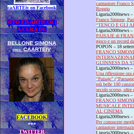
cantautore Franco Simone e dal 
caARTEiv on Facebook
Reggio
Liguria2000news – 
Franco Simone, Paolo Lo
SITO ED ARTICOLI
A CURA DI:
Liguria2000news – 
PAISAJE di FRANCO SI
BELLONE SIMONA
POPON – 18 s
CAARTEIV
PRES.
FRANCO SIMONE
INTERNAZIONA
GUINNESS
Liguria2000news – 
Una riflessione ora é dovuta: 
“Paisaje” (“Paesaggio”) di Franco Simone una delle
più belle 100 canzoni nazionali ed internazional
Liguria2000news – 
FRANCO SIMON
MUSICALE INTERNAZIONALE DESTINATA
AL CINEMA
Liguria2000news –
FACEBOOK
Per conoscere meglio music
***
cantautore 
TWITTER
Liguria2000news – 