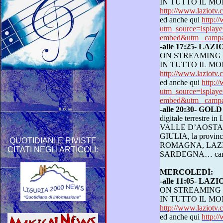
IN TUTTO 
http://www.laziot
ed anche qui
http:/
utm_source=lspla
embed&utm _campai
-alle 17:25- LA
ON STREAMING
IN TUTTO 
http://www.laziot
ed anche qui
http:/
utm_source=lspla
embed&utm _campai
-alle 20:30- GOL
digitale terrestre in LOMBARDIA, PIEMONTE,
VALLE D’AOSTA, VENETO, FRIULI VENE
GIULIA, la provincia di Trento, EMILIA
QUOTIDIANI E RIVISTE
ROMAGNA, LAZIO, CAMPANIA,
CITATI NEGLI ARTICOLI:
MERCOLEDÍ:
-alle 11:05- LA
ON STREAMING
IN TUTTO 
http://www.laziot
ed anche qui
http:/