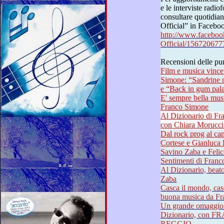
e le interviste radiofoniche a Franco Simone,
consultare quotidianam
Official” in Facebo
http://www.facebo
Official/15672067
Film e musica vince
Simone: “Sandrine n
e “Back in gum pa
E' sempre bella musica al Dizionario dei sentimenti di
Franco Simone
Al Dizionario di Franco Simone, è gran festa etnica
Dal rock prog al cantautorato classico con Michele
Cortese e Gianluca 
Savino Zaba e Felice Reggio 
Al Dizionario, beato a chi ti Puglia, 
Zaba
Casca il mondo, casca la terra, t
buona
Un grande omaggi
Dizionario, con FRA
REGGIO