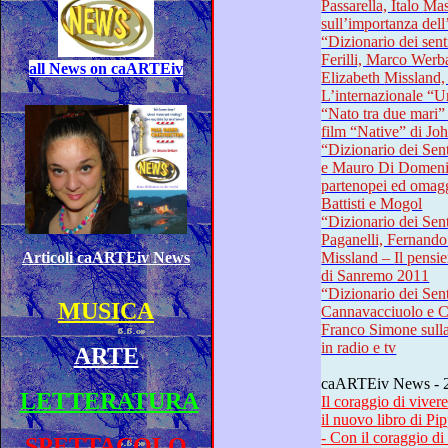
Passarella, Italo Mastrolia – Il dibattito
“Dizionario dei sentimenti”
Ferilli, Marco Werba, Fernando Fratarcang
a
ll News on caARTEiv
Elizabeth Missland, fans di Franco Simone –
L’internazionale “Un amore così
“Nato tra due mari” e il Globo d’oro “Accanto” del
film “Native” di Jo
“Dizionario dei Sentimenti”: 
e Mauro Di Domen
partenopei ed omaggio a Morricone, Totò, Lucio
Battisti e Mogol
“Dizionario dei Sentimenti”: o
Paganelli, Fernando Fratarcangeli e Elizabe
Articoli caARTEiv News
Missland – Il pensiero di Franco Simone sul Festival
di Sanremo 2011
“Dizionario dei Sentimen
MUSICA
Cannavacciuolo e Carlo D’Andrea - Il p
Franco Simone sulla situazione della musica italiana
in radio e tv
ARTE
caAR
LETTERATURA
Il coraggio di 
il nuovo libro 
SPETTACOLO