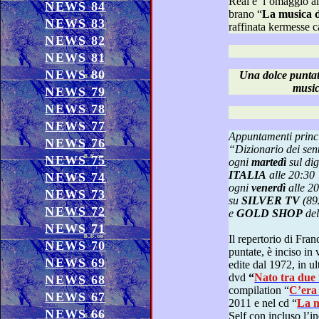
Real e l’omaggio ai grandi artisti c
NEWS 84
brano “
La musica
NEWS 83
raffinata kermesse c
NEWS 82
NEWS 81
NEWS 80
Una dolce puntata all’
NEWS 79
NEWS 78
NEWS 77
Appuntamenti principali p
NEWS 76
“Dizi
NEWS 75
ogni
martedì
sul 
ITALIA
alle 20:30
NEWS 74
ogni
venerdì
all
NEWS 73
su
SILVER TV
(89
NEWS 72
e
GOLD SHOP
NEWS 71
Il repertorio di Franco Simone, cantato dal vivo nelle
NEWS 70
puntate, è inciso in varie pubblicazioni discografiche
NEWS 69
edite dal 1972, in ultimo, ne
dvd
“
Nato tra d
NEWS 68
compilation “
NEWS 67
2011 e nel cd “
L
NEWS 66
Self con 