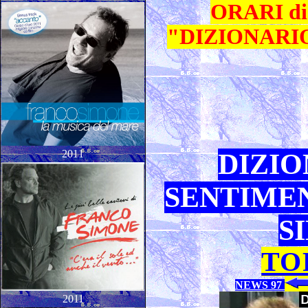
ORARI di 
"DIZIONARIO
2011
DIZIO
SENTIMEN
S
TO
NEWS 97
2011