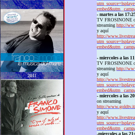
utm_source=lspla
embed&utm _campai
- martes a las 17:2
TV
FROSINONE
streaming
http://w
y aquí
http://www.livestre
utm_source=lspla
embed&utm _campai
- miercoles a las 1
TV
FROSINONE
streaming
http://w
y aquí
2011
http://www.livestre
utm_source=lspla
embed&utm _campai
- miercoles a las 2
on
streaming
http://www.goldtv
y
aquí
http://www.livestr
utm_source=lspla
embed&utm _campai
-
miercoles a las
21