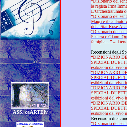
“Dizionario dei sentimenti”: l’attore
la regista Irma Immacolata Palazzo –
L’
“Dizionario dei sentimenti”: 
Magri e il cantautore Gianluca Rebuzzi – I talenti
della Star Rose Ac
“Dizionario dei sentimenti”: 
Scalera e Gianni Quinto di “Travolti da un’insolita
Recensioni degli Sp
“DIZIONARIO DEI
SPECIAL DUETTI fine 
esi
“DIZIONARIO DEI
SPECIAL DUETTI fine 
esi
“DIZIONARIO DE
SPECIAL DUETTI fine 
esi
“DIZIONARIO DE
SPECIAL DUETTI fine 
ASS. caARTEiv
esi
“Dizionario dei sentimenti”: o