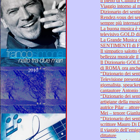
il p
Viaggio intorno al mondo cu
Dizionario d
Rendez-vous dei sentimenti 
sempre più inte
La buona musica è sempr
La Grande Musica
SENTIMENTI di
Il simpatico salotto GOL
bellezza musicale il
Il Dizionario GOLD di F
2010
“Dizionario dei sentimenti”: l
Televisione presentano: il fiume della Musica –
giornalista, speacker radiofonic
cantautore An
“Dizionario dei sentimenti”: le
artigiane della musica e del teatro – cantante ed
autrice Pilar – attore, musici
Mei – tenor
“Dizionario dei sentimenti”: chitarris
scrittore Mauro Di Domenico – la forza della musica:
il viaggio dell’emigrazione e la resist
dittature