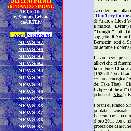
DEI SENTIMENTI
di FRANCO SIMONE
Ascolteremo dalla sua bella v
ARTICOLI
“
Don’t cry for
by Simona Bellone
di
Andrew Lloy
caARTEiv
il
musical
“
Evita
”
)
“Tonight”
tratti da
LAST
NEWS 98
soggetto di
Ar
NEWS 97
Bernstein
, testi di
da
Jerome Robbins
)
NEWS 96
NEWS 95
In studio son presenti anche tre dei suoi giovani
NEWS 94
allievi che ci faranno ascoltare de
la cantante
Chiara
c
NEWS 93
NEWS 92
con una energica “Angels” (1997 di Robbie Williams
NEWS 91
dei Take That) –
Cl
Eclipse of the art” (1983 di Bonnie Tyler) (nel suo
NEWS 90
primo cd “
Viva
” d
NEWS 89
NEWS 88
I brani di Franco Simone sa
puntata la sensuale 
NEWS 87
l’accompagnamento d
NEWS 86
d’oro 2011 come migliore canzone da 
NEWS 85
proiezione di alcune scene del film “Native” di John