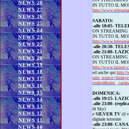
NEWS 28
IN TUTTO 
NEWS 27
http://www.telerama
NEWS 26
SABATO:
NEWS 25
-alle 18:05- TE
NEWS 24
ON STREAMING
IN TUTTO 
NEWS 23
http://www.telerama
NEWS 22
-alle 20:30- TE
NEWS 21
-alle 21:00- LA
ON STREAMING
NEWS 20
IN TUTTO 
NEWS 19
http://www.laziot
NEWS 18
ed anche qui
http:/
utm_source=lspla
NEWS 17
embed&utm _campai
NEWS 16
NEWS 15
DOMENICA:
-alle 19:15- LAZ
NEWS 14
-alle 23:00- (rep
NEWS 13
di Sky)
NEWS 12
e
SILVER TV
(il vecchio Gold Tv Shop) sul
digitale terrestre
NEWS 11
-alle 23:00- CAN
NEWS 10