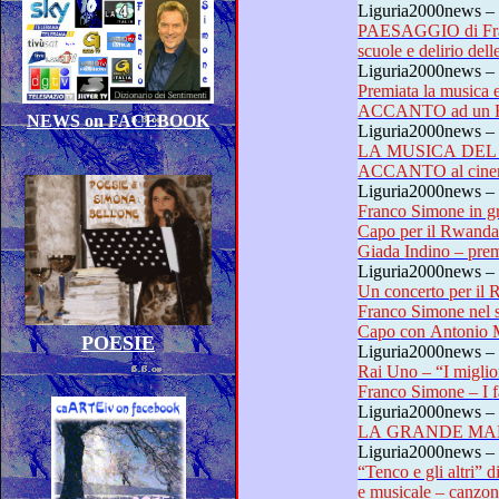
Liguria2000news –
PAESAGGIO di Franco
Liguria2000news –
Premiata la musica e la carr
ACCANTO ad un
NEWS on FACEBOOK
Liguria2000news –
LA MUSICA DEL M
ACCANTO al cinema
Liguria2000news –
Franco Simone in gran conc
Capo per il Rwanda e Don Tito – Antonio Ma
Liguria2000news –
Un concerto per il Rwand
Franco Simone nel suo paese natio di Acqua
Capo con Anton
POESIE
Liguria2000news –
Rai Uno – “I migliori anni” 
F
Liguria2000news –
LA GRANDE MA
Liguria2000news – 
“Tenco e gli altri” di Paolo Logl
e musicale – canzoni di Luigi Tenco eseguite dal