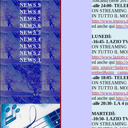
Toscana) (serie
NEWS 9
-alle 24:00- TE
ON STREAMING
NEWS 8
IN TUTTO 
NEWS 7
http://www.trnews.i
NEWS 6
ed anche qui
http:/
NEWS 5
LUN
EDÍ:
NEWS 4
-16:45- LAZIO 
NEWS 3
ON STREAMING
IN TUTTO 
NEWS 2
http://www.laziot
NEWS 1
ed anche qui
http:/
utm_source=lspla
embed&utm _campai
-alle 18:05- TE
ON STREAMING
IN TUTTO 
http://www.trnews.i
ed anche qui
http:/
-alle 20:30- LA 4
MARTEDÍ:
-10:50- LAZIO 
ON STREAMING