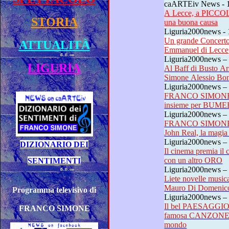
caARTEiv News - 1
A Lecce, a PICCOLI PAS
STORIA
una buona causa
Liguria2000news - 
Un grande Concerto per Pic
ATTUALITÀ
Emmanuel di Lecce
Liguria2000news – 
LIGURIA
Al Baff di Busto Arsizio, voci
Liguria2000news –
FRANCO SIMONE
insieme per BUM
Liguria2000news –
FRANCO SIMONE
Liguria2000news – 
DIZIONARIO DEI
Il cinema premia il cantautor
con un altro ORO
SENTIMENTI
Liguria2000news – 
Liete novelle musicali in arr
P
rogramma televisivo di
Liguria2000news –
Il bel PAESAGGIO
FRANCO SIMONE
famosa CANZONE ITALIAN
mondo