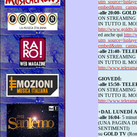
utm_source=lspla
embed&utm _campai
-alle 20:00- GOL
ON STREAMING
IN TUTTO 
http://www.goldtv
ed anche qui
http:/
utm_source=lspla
embed&utm _campai
-alle 21:40- TE
ON STREAMING
IN TUTTO 
http://www.telerama
GIOVEDÍ:
-alle 15:50- TE
ON STREAMING
IN TUTTO 
http://www.telerama
+
DAL LUNE
-alle 16:04
- 5 min
(UNA PAGINA DEL DIZIONARIO DEI
SENTIMENTI)
su
GOLD TV