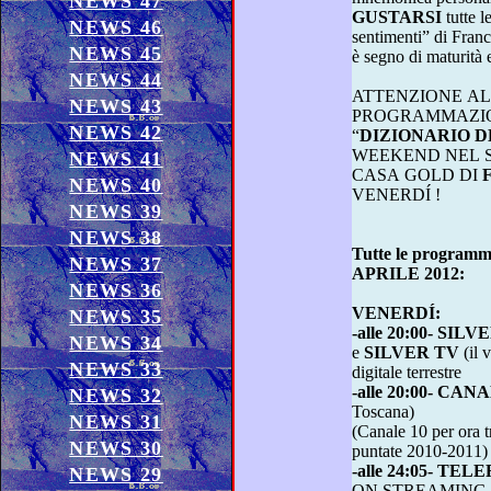
NEWS 47
GUSTARSI
tutte le puntate del “Dizionario dei
NEWS 46
sentimenti” di Fra
NEWS 45
NEWS 44
ATTENZIONE A
NEWS 43
PROGRAMMAZIONI AUTUNNA
NEWS 42
“
DI
WEEKEND NEL 
NEWS 41
CASA GOLD DI
NEWS 40
VENERDÍ !
NEWS 39
NEWS 38
Tutte le programm
NEWS 37
APRILE 2012:
NEWS 36
VENERDÍ:
NEWS 35
-alle 20:00- SIL
NEWS 34
e
SILVER TV
(il vecchio Gold Tv Shop) sul
NEWS 33
digitale terrestre
-alle 20:00- CAN
NEWS 32
Toscana)
NEWS 31
(Canale 10 per ora trasmette le repliche delle prime
NEWS 30
puntate 2010-2011)
-alle 24:05- TE
NEWS 29
ON STREAMING