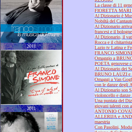
La classe di 11 generazioni di arti
Al Dizionario è Musica Sacra 
Nobiltà del C
Al Dizionario arrivano le
Al Dizionario, il vaticanista di R
Rocca e il ch
2011
Lazio tv Latina e Frosin
Omaggio a BRUNO LAU
Al Dizionario dei Sentimenti le me
Omaggi a Van Gogh e Achille Ca
con le danz
Al Dizionario son Sentimenti elegan
violoncello e 
Una puntata del Dizionario de
giovani tale
2011
ANTONIO COVATTA 
ALLERIJA e ANDRE
maestria
Con Pasolini, Modugno e Jov